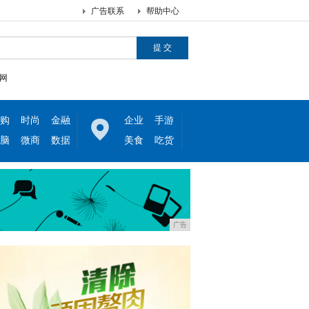
广告联系
帮助中心
网
购
时尚
金融
企业
手游
脑
微商
数据
美食
吃货
广告