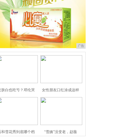
广告
皮肤白也吃亏？邓伦哭
女性朋友口红涂成这样
后和雪花秀到底哪个档
“雪姨”没变老，赵薇