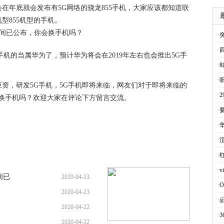
在年底就会发布有5G网络的骁龙855手机，大家应该都知道联
型855机型的手机。
·
·
机的当属华为了，预计华为将会在2019年左右也会推出5G手
·
·
资，研发5G手机，5G手机即将来临，网友们对于即将来临的
·
会换手机吗？欢迎大家在评论下方留言交流。
·
·
华
·
·
·
v
间已
2020-04-23
·
O
2020-04-23
·
2020-04-22
·
2020-04-22