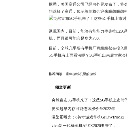
据悉，美国高通公司已经向外界发布了，将会
想选择了高通，预示着即将会迎来联想联想机
纵观国内，目前，能够有能能力率先推出5G手
机，而且很可能会是华为P30。
目前，全球几乎所有手机厂商纷纷都在投入巨
5G手机有上面看法呢？5G手机出来后大家
推荐阅读：
童年游戏机里的游戏
频道更新
突然宣布5G手机来了！这些5G手机上市时
要买趁早内存可能连续涨价至2022年
渲染图曝光：8英寸游戏掌机GPDWINMax
vivo新一代概念机APEX2020要来了，