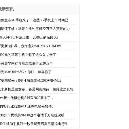
最新资讯
突然宣布5G手机来了！这些5G手机上市时间已
四层还不够：苹果在纽约再租22万平方英尺的办
8款5G手机7月底上市，2000元的亲民5G
听觉新“静”界，森海塞尔MOMENTUM3W
2999元的苹果手机？憋了这么久，来了
要买趁早内存可能连续涨价至2022年
为Mate30Pro5G：你好，恭喜你了
渲染图曝光：8英寸游戏掌机GPDWINMax
红米新机重磅发布，备受网友期待，荣耀这次真急
ivo新一代概念机APEX2020要来了，
PPOFindX230W无线充电曝光加持6
@郑州市民接到96110这个电话千万别挂说明
360手机助手礼拜一秒杀局开启夏日清凉出行生