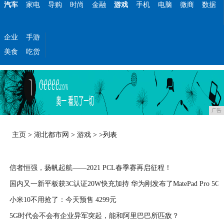
汽车
家电
导购
时尚
金融
游戏
手机
电脑
微商
数据
企业
手游
美食
吃货
广告
主页
>
湖北都市网
>
游戏
> >列表
信者恒强，扬帆起航——2021 PCL春季赛再启征程！
国内又一新平板获3C认证20W快充加持 华为刚发布了MatePad Pro 5G
2021-04-10
小米10不用抢了：今天预售 4299元
2020-04-10
5G时代会不会有企业异军突起，能和阿里巴巴所匹敌？
2020-04-09