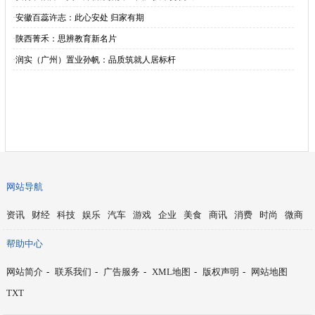
·
安徽百蕊许志：此心安处 归家有期
·
陕西菁禾：思辨教育新名片
·
润实（广州）置业孙帆：品质筑就人居标杆
网站导航
资讯
财经
科技
娱乐
汽车
游戏
企业
美食
商讯
消费
时尚
微商
帮助中心
网站简介
-
联系我们
-
广告服务
-
XML地图
-
版权声明
-
网站地图
TXT