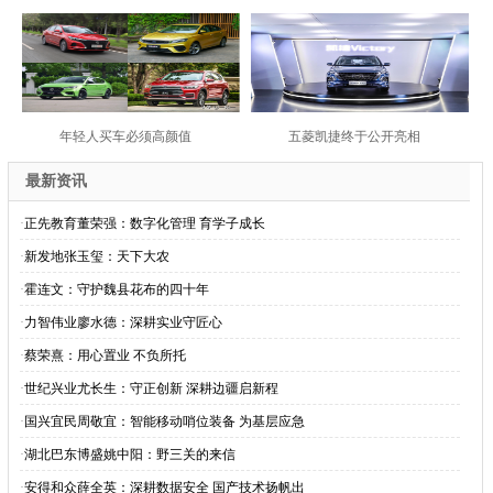
年轻人买车必须高颜值
五菱凯捷终于公开亮相
最新资讯
·
正先教育董荣强：数字化管理 育学子成长
·
新发地张玉玺：天下大农
·
霍连文：守护魏县花布的四十年
·
力智伟业廖水德：深耕实业守匠心
·
蔡荣熹：用心置业 不负所托
·
世纪兴业尤长生：守正创新 深耕边疆启新程
·
国兴宜民周敬宜：智能移动哨位装备 为基层应急
·
湖北巴东博盛姚中阳：野三关的来信
·
安得和众薛全英：深耕数据安全 国产技术扬帆出