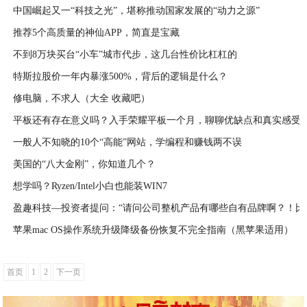
中国崛起又一“科技之光”，堪称推动国家发展的“动力之源”
2020-04-08
推荐5个高质量的神仙APP，简直是宝藏
2020-04-07
不到8万块买台“小车”城市代步，这几台性价比杠杠的
2020-04-06
特斯拉股价一年内暴涨500%，背后的逻辑是什么？
2020-04-05
修电脑，不求人（大全 收藏吧）
2020-04-04
平板还有存在意义吗？入手荣耀平板一个月，聊聊优缺点和真实感受
2020-04-04
一般人不知晓的10个“高能”网站，学编程和赚钱两不误
2020-04-02
美国的“八大金刚”，你知道几个？
2020-04-01
想学吗？Ryzen/Intel小白也能装WIN7
2020-04-01
盈趣科技—投资者提问：“请问公司整机产品有哪些自有品牌啊？！比
2020-03-31
类的。。。另外，第四代咕咕机是不是双12上线销售的？截至目前有
苹果mac OS操作系统升级降级备份恢复不完全指南（黑苹果适用）
啊？！”
2020-03-31
首页
1
2
下一页
2020-03-31