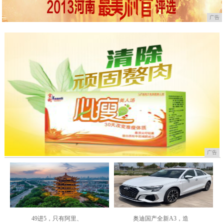
广告
广告
49进5，只有阿里、
奥迪国产全新A3，造