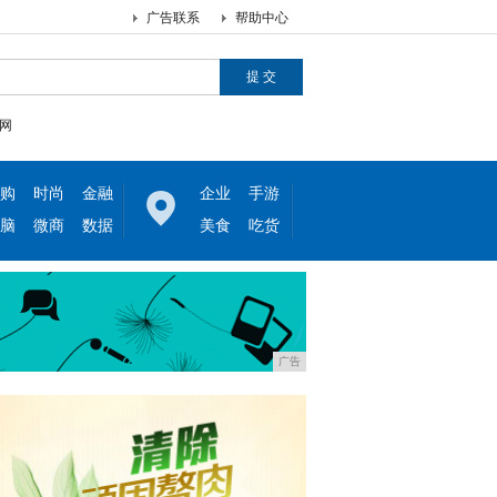
广告联系
帮助中心
网
购
时尚
金融
企业
手游
脑
微商
数据
美食
吃货
广告