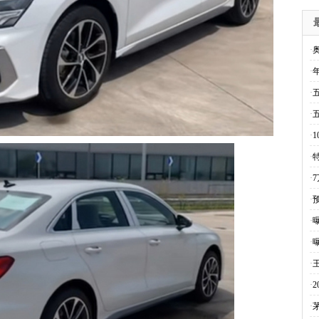
·
·
·
·
·
·
·
·
·
·
·
·
·