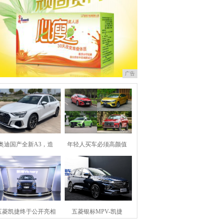
广告
奥迪国产全新A3，造
年轻人买车必须高颜值
五菱凯捷终于公开亮相
五菱银标MPV-凯捷