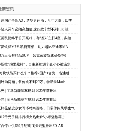
最新资讯
奥迪国产全新A3，造型更运动，尺寸大涨，四季
年轻人买车必须高颜值 这四款车型不到10万就
五菱凯捷终于公开亮相，有6座却主打4座，实拍
五菱银标MPV-凯捷亮相，动力超比亚迪宋MA
10万出头买精品SUV，领克家族新成员领克0
特斯拉“绵里藏针”，自主新能源车企小心被温水
7万块钱能买什么车？推荐2国产1合资，省油耐
预计为两厢，售价或不到20万，特斯拉Mode
曝光 | 宝马新能源车规划 2025年前推出
曝光 | 宝马新能源车规划 2025年前推出
王梓薇俏皮少女耳环时尚百搭，日常休闲风学生气
2017千元手机排行榜火热出炉!小米魅族霸占
茅台停止供应9月配额 飞天链盟推出3D-AR