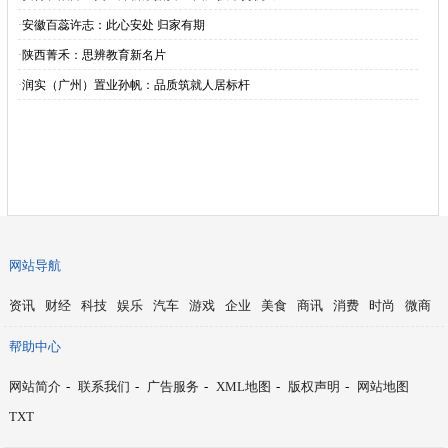
·
安徽百蕊许志：此心安处 归家有期
·
陕西菁禾：思辨教育新名片
·
润实（广州）置业孙帆：品质筑就人居标杆
网站导航
资讯
财经
科技
娱乐
汽车
游戏
企业
美食
商讯
消费
时尚
微商
帮助中心
网站简介
-
联系我们
-
广告服务
-
XML地图
-
版权声明
-
网站地图
TXT