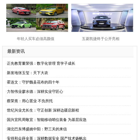
年轻人买车必须高颜值
五菱凯捷终于公开亮相
最新资讯
·
正先教育董荣强：数字化管理 育学子成长
·
新发地张玉玺：天下大农
·
霍连文：守护魏县花布的四十年
·
力智伟业廖水德：深耕实业守匠心
·
蔡荣熹：用心置业 不负所托
·
世纪兴业尤长生：守正创新 深耕边疆启新程
·
国兴宜民周敬宜：智能移动哨位装备 为基层应急
·
湖北巴东博盛姚中阳：野三关的来信
·
安得和众薛全英：深耕数据安全 国产技术扬帆出