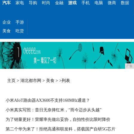
汽车
家电
导购
时尚
金融
游戏
手机
电脑
微商
数据
企业
手游
美食
吃货
广告
主页
>
湖北都市网
>
美食
> >列表
小米AIoT路由器AX3600不支持160MHz通道？
小米真实写照：昔日无奈捧红米，“而今迈步从头越”
2020-04-10
为了销量更好！荣耀率先做出妥协，自拍性价比限时降价
2020-04-10
第二个华为来了！拒绝高通和联发科，搭载国产自研5G芯片
2020-04-09