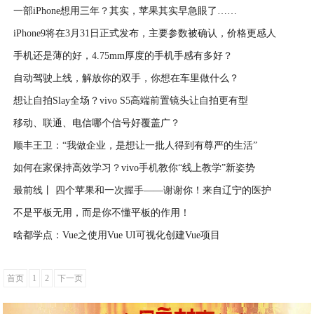
一部iPhone想用三年？其实，苹果其实早急眼了……
2020-04-09
iPhone9将在3月31日正式发布，主要参数被确认，价格更感人
2020-04-08
手机还是薄的好，4.75mm厚度的手机手感有多好？
2020-04-08
自动驾驶上线，解放你的双手，你想在车里做什么？
2020-04-06
想让自拍Slay全场？vivo S5高端前置镜头让自拍更有型
2020-04-06
移动、联通、电信哪个信号好覆盖广？
2020-04-05
顺丰王卫：“我做企业，是想让一批人得到有尊严的生活”
2020-04-05
如何在家保持高效学习？vivo手机教你“线上教学”新姿势
2020-04-04
最前线丨 四个苹果和一次握手——谢谢你！来自辽宁的医护
2020-04-03
不是平板无用，而是你不懂平板的作用！
2020-04-03
啥都学点：Vue之使用Vue UI可视化创建Vue项目
2020-04-02
2020-03-31
首页
1
2
下一页