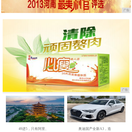
广告
广告
49进5，只有阿里、
奥迪国产全新A3，造