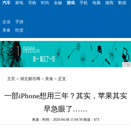
汽车
家电
导购
时尚
金融
游戏
手机
电脑
微商
数据
企业
手游
美食
吃货
广告
主页
>
湖北都市网
>
美食
> 正文
一部iPhone想用三年？其实，苹果其实
早急眼了……
来源：时间：2020-04-08 11:04:59
阅读：673