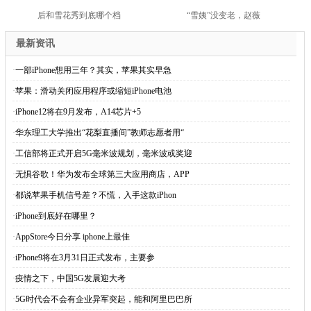
后和雪花秀到底哪个档
“雪姨”没变老，赵薇
最新资讯
·
一部iPhone想用三年？其实，苹果其实早急
·
苹果：滑动关闭应用程序或缩短iPhone电池
·
iPhone12将在9月发布，A14芯片+5
·
华东理工大学推出“花梨直播间”教师志愿者用“
·
工信部将正式开启5G毫米波规划，毫米波或奖迎
·
无惧谷歌！华为发布全球第三大应用商店，APP
·
都说苹果手机信号差？不慌，入手这款iPhon
·
iPhone到底好在哪里？
·
AppStore今日分享 iphone上最佳
·
iPhone9将在3月31日正式发布，主要参
·
疫情之下，中国5G发展迎大考
·
5G时代会不会有企业异军突起，能和阿里巴巴所