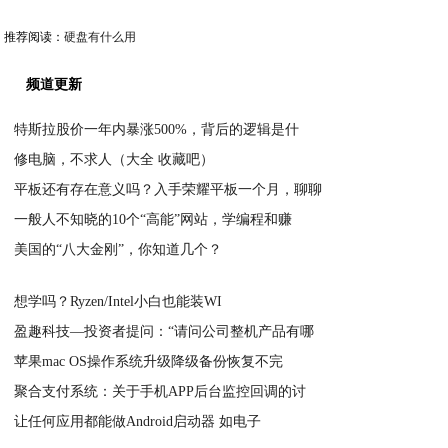
推荐阅读：
硬盘有什么用
频道更新
特斯拉股价一年内暴涨500%，背后的逻辑是什
修电脑，不求人（大全 收藏吧）
2020-04-04
平板还有存在意义吗？入手荣耀平板一个月，聊聊
2020-04-04
一般人不知晓的10个“高能”网站，学编程和赚
2020-04-02
美国的“八大金刚”，你知道几个？
2020-04-01
2020-04-01
想学吗？Ryzen/Intel小白也能装WI
盈趣科技—投资者提问：“请问公司整机产品有哪
2020-03-31
苹果mac OS操作系统升级降级备份恢复不完
2020-03-31
聚合支付系统：关于手机APP后台监控回调的讨
2020-03-31
让任何应用都能做Android启动器 如电子
2020-03-30