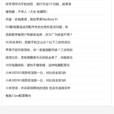
·
经常用华为手机拍照，请打开这5个功能，效果堪
·
修电脑，不求人（大全 收藏吧）
·
外媒：价钱离谱，新款苹果MacBook Pr
·
618配电脑选这些配件性价比绝对是没问题，快
·
高刷新率被用户和媒体追捧，但大厂为啥就不用？
·
5G尚未来到，想换手机怎么办？以下三款性价比
·
苹果不想升级系统，却一直被提醒升级？三步轻松
·
疫情过后，意味着翻身为王的机会来了，你能抓住
·
10月电脑装机：最怕不懂装懂，这种电脑配置坑
·
小米10DXO强势登顶第一位，对比排名前5的
·
小米10DXO强势登顶第一位，对比排名前5的
·
小米澄清：并未获得网传的贷款 也未完成相关申
·
魅族17pro配置曝光