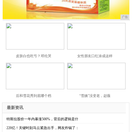
广告
皮肤白也吃亏？邓伦哭
女性朋友口红涂成这样
后和雪花秀到底哪个档
“雪姨”没变老，赵薇
最新资讯
·
特斯拉股价一年内暴涨500%，背后的逻辑是什
·
220亿！关键时刻马云紧急出手，网友炸锅了：