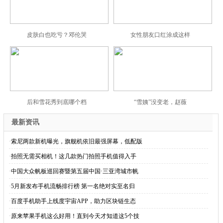
皮肤白也吃亏？邓伦哭
女性朋友口红涂成这样
后和雪花秀到底哪个档
“雪姨”没变老，赵薇
最新资讯
·
索尼两款新机曝光，旗舰机依旧最强屏幕，低配版
·
拍照无需买相机！这几款热门拍照手机值得入手
·
中国大众帆板巡回赛暨第五届中国·三亚湾城市帆
·
5月新发布手机流畅排行榜 第一名绝对实至名归
·
百度手机助手上线度宇宙APP，助力区块链生态
·
原来苹果手机这么好用！直到今天才知道这5个技