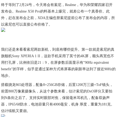
终于等到了2月24号，今天将会有索尼，Realme，华为和荣耀四家召开
发布会。Realme X50 Pro的料基本上爆完，就差公布一个真香价。此
外，赶在发布会之前，XDA主编也替索尼提前公布了发布会的内容，所
以索尼也可以直接公布价格了。
我们还是来看看索尼两款新机，到底有哪些提升。第一款就是索尼的真
旗舰机Sony XPERIA 1 II，这款手机采用了英寸的4K屏，额头再宽也不
用打孔屏，比例依旧是21：9，在屏参数后面显示有“90Hz equivalent
benefit”的字样，似乎是通过某种方式将屏幕的刷新率达到了接近90Hz的
地步。
搭载骁龙865处理器，配备8+256GB存储，后置1200万三摄+ToF镜头，
前置800万像素摄像头，从这个参数来看，估计索尼的DxO评分又要拍
到N条街之后了。支持实时眼部对焦，保留毫米耳机孔，配备双扬声
器，IP65/68防水，电池容量只有4000毫安，机身 厚度，重量为181克。
估计续航又要崩。