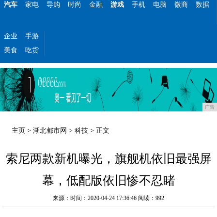
汽车
家电
导购
时尚
金融
游戏
手机
电脑
微商
数据
企业
手游
美食
吃货
广告
主页
>
湖北都市网
>
科技
> 正文
索尼两款新机曝光，旗舰机依旧最强屏
幕，低配版依旧惨不忍睹
来源：时间：2020-04-24 17:36:46
阅读：992