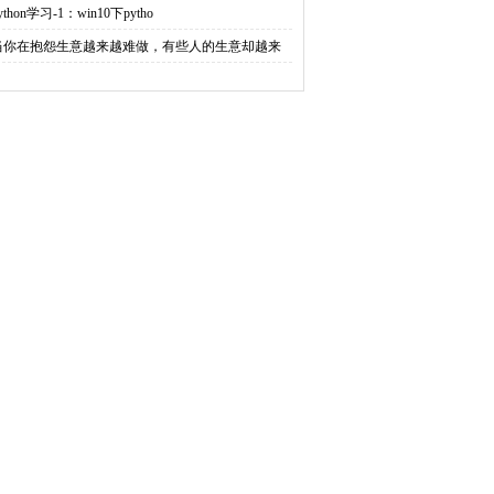
ython学习-1：win10下pytho
当你在抱怨生意越来越难做，有些人的生意却越来