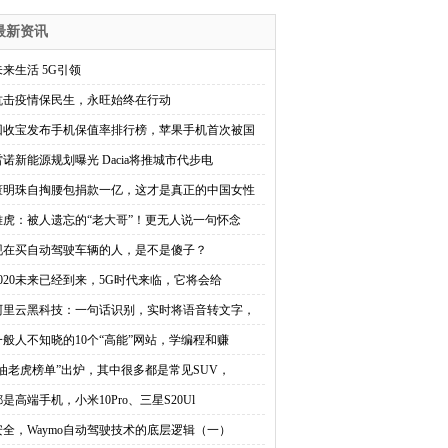
最新资讯
未来生活 5G引领
抗击疫情保民生，永旺始终在行动
回收宝发布手机保值率排行榜，苹果手机首次被国
雷诺新能源规划曝光 Dacia将推城市代步电
董明珠自掏腰包捐款一亿，这才是真正的中国女性
雅虎：被人遗忘的“老大哥”！更无人说一句怀念
现在买自动驾驶车辆的人，是不是傻子？
2020未来已经到来，5G时代来临，它将会给
阿里云黑科技：一句话识别，实时将语音转文字，
一般人不知晓的10个“高能”网站，学编程和赚
“油老虎榜单”出炉，其中很多都是常见SUV，
都是高端手机，小米10Pro、三星S20Ul
安全，Waymo自动驾驶技术的底层逻辑（一）