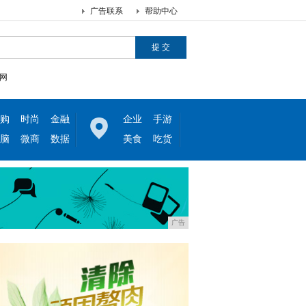
广告联系
帮助中心
网
购
时尚
金融
企业
手游
脑
微商
数据
美食
吃货
广告