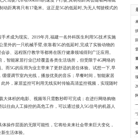
人驾驶汽车在60km/h的速度下行驶,其制动距离会随着网络延
制动距离将只有17毫米。这正是5G的低延时,为无人驾驶模式的
·
·
程手术成为现实。2019年月,福建一名外科医生利用5G技术实施
·
8公里外的一只机械手臂,依靠着5G的低延时,完成了实验动物的
·
程会诊、远程医疗教学等都将在医疗健康领域得到广泛应用。
·
前，智能家居行业已经覆盖各类生活场所，但受限于4G网络的
。而5G的应用为业主带来了更舒适的居住体验。试想一下,早
·
，缓缓调节室内光线，播放优美的音乐；早餐时间，智能家居
·
。此外，家居监控可利用无线实时传输高清监控视频，实现随时
·
·
下载大体积的电影、视频等只需数秒即可完成；在进行网络购物
·
些以往由人工操控的高危工作，可以通过接入5G信号的机器人
·
·
具体操作层面的无限可能性，它将给未来社会带来巨大变化，
全新生活体验。
·