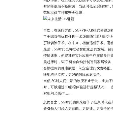
高效传输。在以往测试数据中可以发现,如果无
时的降低而不断缩减，当延时低至1毫秒时，
落地提供了行车安全保障。
再次，在医疗方面，5G+VR+AR模式使得远
了全球首例远程外科手术,利用5G网络操控4
肝脏切除手术。在未来，相信远程手术、远
最后，5G时代也将推动智能家居的发展。目
传输速率，使得其在实际应用中存在诸多问题
晨起床时，5G手机会自动控制智能家居设备
会根据你的健康数据，制定合理的饮食搭配
随地移动监控，更好的保障家庭安全。
当然,5G对人们生活的改变不止于此，比如
时，可以通过3D虚拟体验进行虚拟试衣；一
实现同步操作……
总而言之，5G时代的到来给予了信息时代在
并引领人们步入更智能、更便捷、更安全的