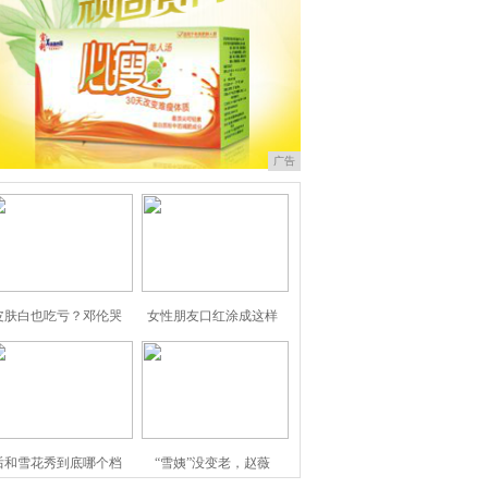
广告
皮肤白也吃亏？邓伦哭
女性朋友口红涂成这样
后和雪花秀到底哪个档
“雪姨”没变老，赵薇