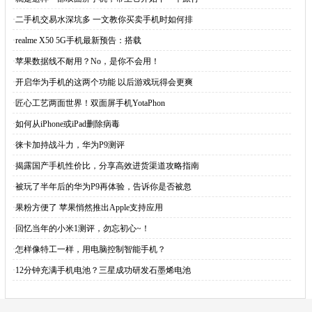
·
二手机交易水深坑多 一文教你买卖手机时如何排
·
realme X50 5G手机最新预告：搭载
·
苹果数据线不耐用？No，是你不会用！
·
开启华为手机的这两个功能 以后游戏玩得会更爽
·
匠心工艺两面世界！双面屏手机YotaPhon
·
如何从iPhone或iPad删除病毒
·
徕卡加持战斗力，华为P9测评
·
揭露国产手机性价比，分享高效进货渠道攻略指南
·
被玩了半年后的华为P9再体验，告诉你是否被忽
·
果粉方便了 苹果悄然推出Apple支持应用
·
回忆当年的小米1测评，勿忘初心~！
·
怎样像特工一样，用电脑控制智能手机？
·
12分钟充满手机电池？三星成功研发石墨烯电池