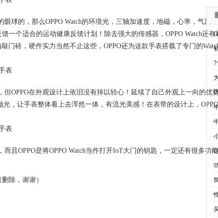
引你的眼球的，那么OPPO Watch的环境光，三轴加速度，地磁，心率
一个适合的运动健康反馈计划！除去强大的传感器，OPPO Watch还有
·
能手表的敲门砖，硬件实力当然不止这些，OPPO还为这款手表搭载了专门的Wat
·
·
·
强悍了，但OPPO在外观设计上依旧没有掉以轻心！延续了自己外观上一向
·
O
抛光，让手表整体看上去浑然一体，有流光美感！在表带的设计上，OPP
·
·
·
眼的，而且OPPO是将OPPO Watch当作打开IoT大门的钥匙，一定还
·
·
者删除，谢谢）
·
·
·