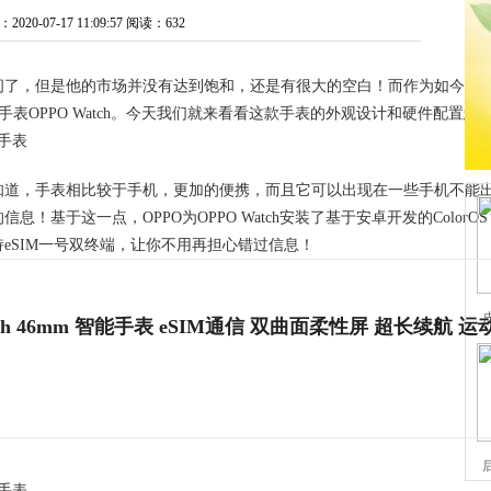
20-07-17 11:09:57
阅读：632
了，但是他的市场并没有达到饱和，还是有很大的空白！而作为如今几家
手表OPPO Watch。今天我们就来看看这款手表的外观设计和硬件配置怎
知道，手表相比较于手机，更加的便携，而且它可以出现在一些手机不能
基于这一点，OPPO为OPPO Watch安装了基于安卓开发的ColorO
eSIM一号双终端，让你不用再担心错过信息！
atch 46mm 智能手表 eSIM通信 双曲面柔性屏 超长续航