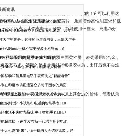
最新资讯
，气压五大传感器，就是为他的运动检测提供强大支撑的！它可以利用这
着双擎动力，高通骁龙和Apollo双芯片，兼顾着你高性能需求和低
OPPO Watch超强实力，已经超越一般智
ch VOOC闪充，让你充电十五分钟，就能使用一整天。充电75分
初音版/银魂版都被秒？魅族定制机来袭，20年
7寸大屏初体验，这样的巨屏真的爽，三部大屏手
为什么iPhone手机不需要安装手机管家，而
的优势，屏幕采用的是手表旗舰屏的双曲面柔性屏，表壳采用铝合金，
PPO Watch卖1999元值不值？看到
O也没有马虎，选取的是非常亲肤得氟橡胶材质，出汗后也不会难
中兴Blade 20孝心版评测，刷新老人机新
中国移动和苗儿童电话手表评测之“智能语音”
小米在印度市场正遭遇众多对手围攻的局面
有很多功能是市场上其他手表所做不到的，再加上其合适的价格，笔者认为
OPPO最强之敌？koobee这款新机有点意
功能多到“爆” 小试能打电话的智能手表FER
简约生活不失时尚品味-牛丁智能手表LIFE+
性能超越松下 南孚发布新一代汽车钥匙电池
买千元机别“胡来”，懂手机的人会选这四款，好