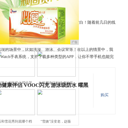
大的科技制造商OPPO，自然不会放过这片空白！随着前几日的线
么样吧！
广告
出现的场景中，比如洗澡、游泳、会议室等！在以上的情景中，我
S Watch手表系统，支持下载多种类型的APP，让你不带手机也能完
皮肤白也吃亏？邓伦哭
女性朋友口红涂成这样
 运动健康伴侣 VOOC闪充 游泳级防水 曜黑
购买
后和雪花秀到底哪个档
“雪姨”没变老，赵薇