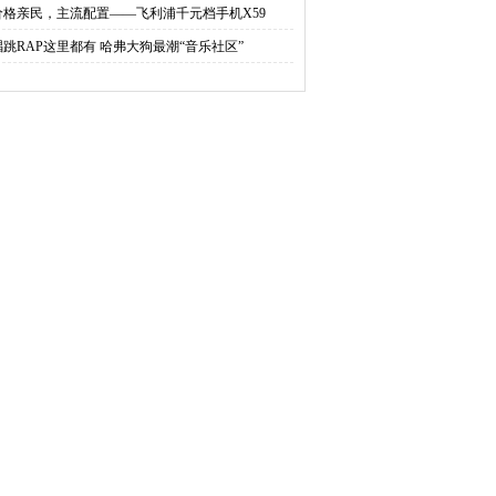
价格亲民，主流配置——飞利浦千元档手机X59
唱跳RAP这里都有 哈弗大狗最潮“音乐社区”