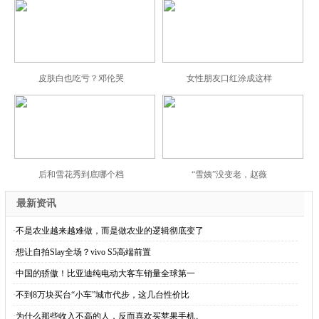
皮肤白也吃亏？邓伦哭
女性朋友口红涂成这样
后和雪花秀到底哪个档
“雪姨”没变老，赵薇
最新资讯
·
不是农业越来越难做，而是做农业的逻辑彻底变了
·
想让自拍Slay全场？vivo S5高端前置
·
中国的骄傲！比亚迪纯电动大客车销量全球第一
·
不到8万块买台“小车”城市代步，这几台性价比
·
为什么那些收入不高的人，反而喜欢买苹果手机。