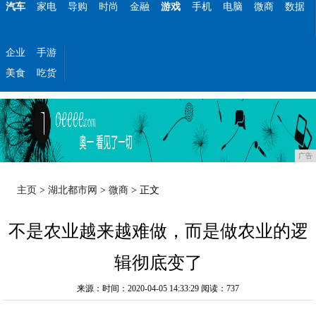
汽车
家电
导购
时尚
金融
游戏
手机
电脑
微商
数据
企业
手游
美食
吃货
广告
主页
>
湖北都市网
>
微商
> 正文
不是农业越来越难做，而是做农业的逻
辑彻底变了
来源：时间：2020-04-05 14:33:29
阅读：737