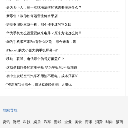
·
身为乡下人，第一次吃海底捞的我需要注意什么？
·
新零售！教你如何运营生鲜水果店
·
诺基亚 800 三防手机，那个摔不坏的它又回
·
华为手机怎么设置视频来电秀？原来方法这么简单
·
华为手机带不带Pro有什么区别，综合来看，哪
·
iPhone 8的大小更大的手机屏幕--iP
·
移动、联通、电信哪个信号好覆盖广？
·
这就是我想要的旗舰平板 华为平板M6不负期待
·
初中生发明空气汽车不用油不用电，成本只要80
·
“准新车”5折清仓，前途K50保值率让人堪忧
网站导航
资讯
财经
科技
娱乐
汽车
游戏
企业
美食
商讯
消费
时尚
微商