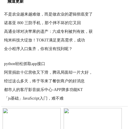
频道更新
不是农业越来越难做，而是做农业的逻辑彻底变了
诺基亚 800 三防手机，那个摔不坏的它又回
2020-04-05
高通全球对决苹果的遗产：六成专利被判有效，获
2020-04-05
纯米科技大绽放！TOKIT满足更高需求，成功
2020-04-02
全小程序入口集齐，你有没有找到呢？
2020-03-30
2020-03-30
python轻松抓取app接口
阿里捐款十亿营收又下滑，腾讯局面却一片大好，
2020-03-30
经过这么多天，终于等来了餐饮商户的好消息
2020-03-29
都市人的客厅影音娱乐中心-APP牌多功能KT
2020-03-29
「js基础」JavaScript入门，难不难
2020-03-28
2020-03-28