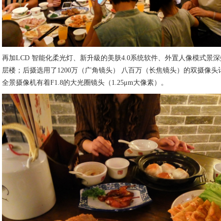
再加LCD 智能化柔光灯、新升級的美肤4.0系统软件、外置人像模式景
层楼；后摄选用了1200万（广角镜头） 八百万（长焦镜头）的双摄像头
全景摄像机有着F1.8的大光圈镜头（1.25μm大像素）。