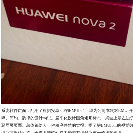
系统软件层面，配用了根据安卓7.0的EMUI5.1，华为公司本次对EMU
粹、简约、韵律的设计构思。扁平化设计圆角矩形标志，桌面上最左边
聚网页页面。总体都给人一种秩序井然的觉得。据了解EMUI5.1的视
海白蓝设计风格，全部系统软件都围绕着整洁舒服统一的浅蓝色系。