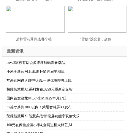
后和雪花秀到底哪个档
“雪姨”没变老，赵薇
最新资讯
·
nova2家族有话说多维度解码青春潮品
·
小米全新官网上线:追赶简约扁平潮流
·
苹果官网进入维护状态:一波优惠即将上线
·
荣耀智慧屏X1系列发布:3299元重新定义智
·
国内首发骁龙845,小米MIX2S本月27日
·
55英寸杀到2000以内！荣耀智慧屏X1发布
·
荣耀智慧屏X1智慧实战:新投屏功能享双倍快乐
·
100元在闲鱼捡漏小米4,金属边框太锋芒,M