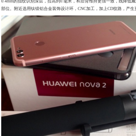
0.4mm的指纹识别深层，拉高到0.毫米，和后背维持更强一致，既降
部位。附近选用钛镁铝合金装饰设计环，CNC加工，加上CD纹路，产