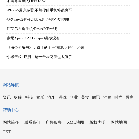
·
不走寻常路的OPPOA52
·
iPhone5用户必看,不然你的手机将很快不
·
华为nova2售价2499元起,但这个功能却
·
HTC仍在造手机:Desire20Pro6月
·
索尼XperiaXZXCompact美版没有
·
《海蒂和爷爷》：孩子的个性“成长之路”，还需
·
小米平板4评测：这一千块花得也太值了
网站导航
资讯
财经
科技
娱乐
汽车
游戏
企业
美食
商讯
消费
时尚
微商
帮助中心
网站简介
-
联系我们
-
广告服务
-
XML地图
-
版权声明
-
网站地图
TXT