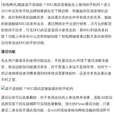
[智电网讯]魅族该不该搞机？MX5真的是魅族史上最强的手机吗？进入
2015年后所有手机品牌销量都在呈下降趋势，而魅族却呈现逆增长趋
势，或许和阿里的战略投资，迪信通京东的合作等有很大的关系。魅族
的新旗舰级MX5自发布会后，通过网络全平台进行销售，20万台的配货
依然供不应求，可见MX5的还是值得大家肯定的，那MX5到底有多好
呢？功能上有存在什么优势和缺陷呢？智电网编者通过数天亲自使用和
总结来说说MX5的手机功能。
通话功能
先从用户最基本的使用功能说起，手机通话在4G环境下通话清晰无噪
音，再说说附加功能通话录音，对于普通人来说不是很常用，但对于一
些记者律师或者消费者遇到特殊情况需要维权时，还是非常有必要以备
不时之需。
通话记录可以批量删除，对于有强迫症的人来说简单省事，选取All然后
选择页面下的垃圾桶即可实现批量删除。强大的Flyme通讯功能，只要
通话二者全部开通此项功能，在wifi环境或者移动网络流畅的情况即可