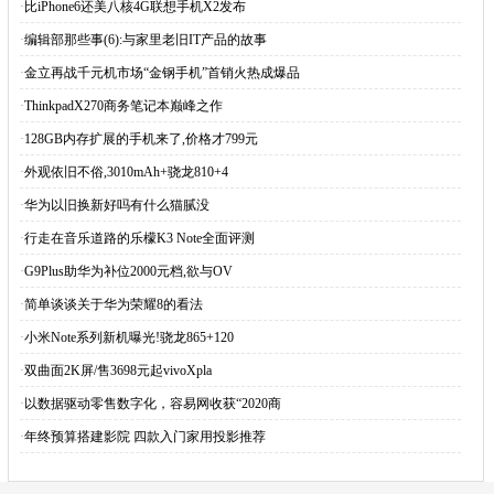
·
比iPhone6还美八核4G联想手机X2发布
·
编辑部那些事(6):与家里老旧IT产品的故事
·
金立再战千元机市场“金钢手机”首销火热成爆品
·
ThinkpadX270商务笔记本巅峰之作
·
128GB内存扩展的手机来了,价格才799元
·
外观依旧不俗,3010mAh+骁龙810+4
·
华为以旧换新好吗有什么猫腻没
·
行走在音乐道路的乐檬K3 Note全面评测
·
G9Plus助华为补位2000元档,欲与OV
·
简单谈谈关于华为荣耀8的看法
·
小米Note系列新机曝光!骁龙865+120
·
双曲面2K屏/售3698元起vivoXpla
·
以数据驱动零售数字化，容易网收获“2020商
·
年终预算搭建影院 四款入门家用投影推荐