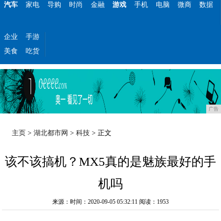
汽车
家电
导购
时尚
金融
游戏
手机
电脑
微商
数据
企业
手游
美食
吃货
广告
主页
>
湖北都市网
>
科技
> 正文
该不该搞机？MX5真的是魅族最好的手
机吗
来源：时间：2020-09-05 05:32:11
阅读：1953