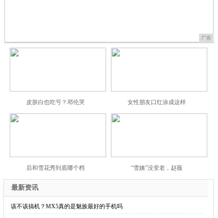
广告
皮肤白也吃亏？邓伦哭
女性朋友口红涂成这样
后和雪花秀到底哪个档
“雪姨”没变老，赵薇
最新资讯
·
该不该搞机？MX5真的是魅族最好的手机吗