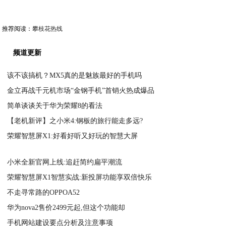
推荐阅读：
攀枝花热线
频道更新
该不该搞机？MX5真的是魅族最好的手机吗
金立再战千元机市场“金钢手机”首销火热成爆品
2020-09-05
简单谈谈关于华为荣耀8的看法
2020-09-05
【老机新评】之小米4:钢板的旅行能走多远?
2020-09-05
荣耀智慧屏X1:好看好听又好玩的智慧大屏
2020-09-05
2020-09-04
小米全新官网上线:追赶简约扁平潮流
荣耀智慧屏X1智慧实战:新投屏功能享双倍快乐
2020-09-04
不走寻常路的OPPOA52
2020-09-04
华为nova2售价2499元起,但这个功能却
2020-09-04
手机网站建设要点分析及注意事项
2020-09-04