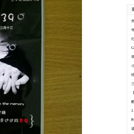
·
外
·
·
·
G
·
·
小
·
·
三
·
·
·
·
·