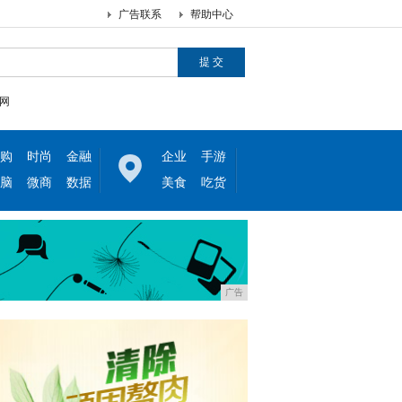
广告联系
帮助中心
网
购
时尚
金融
企业
手游
脑
微商
数据
美食
吃货
广告