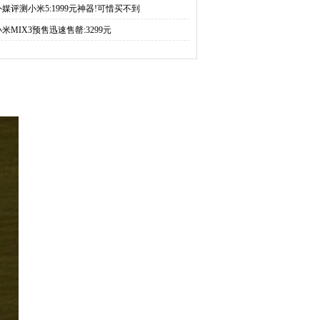
外媒评测小米5:1999元神器!可惜买不到
小米MIX3预售迅速售罄:3299元