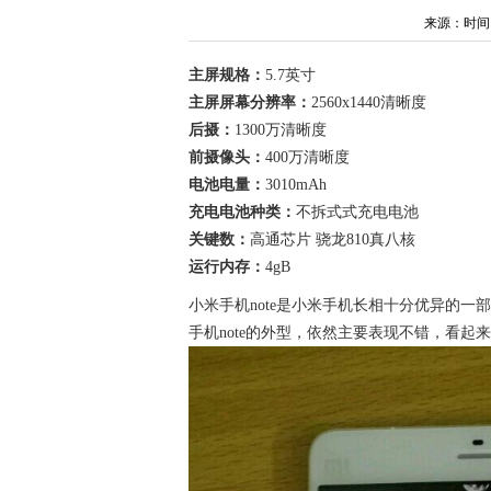
来源：时间：20
主屏规格：
5.7英寸
主屏屏幕分辨率：
2560x1440清晰度
后摄：
1300万清晰度
前摄像头：
400万清晰度
电池电量：
3010mAh
充电电池种类：
不拆式式充电电池
关键数：
高通芯片 骁龙810真八核
运行内存：
4gB
小米手机note是小米手机长相十分优异的一
手机note的外型，依然主要表现不错，看