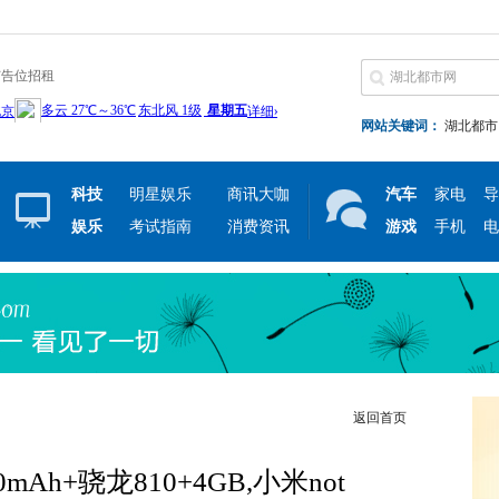
广告位招租
网站关键词：
湖北都市
科技
明星娱乐
商讯大咖
汽车
家电
导
娱乐
考试指南
消费资讯
游戏
手机
电
返回首页
mAh+骁龙810+4GB,小米not