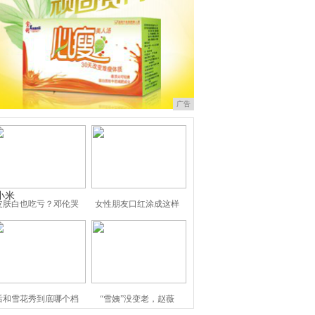
广告
小米
皮肤白也吃亏？邓伦哭
女性朋友口红涂成这样
后和雪花秀到底哪个档
“雪姨”没变老，赵薇