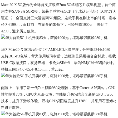
Mate 20 X 5G版作为全球首支搭载双7nm 5G终端芯片模组机型，首个商
用支持SA/NSA 5G双模，荣获全球首张GCF（全球认证论坛）5G能力认
证证书；全面支持三大运营商5G频段。这款手机在刚上市的时候，发布
价为6199元，而目前，在多多的带领下，已经狂降1900元，来到了
4299，迎来历史低价。
华为Mate20 X 5G版采用7.2寸AMOLED水滴屏屏，分辨率2244x1080，
支持DCI-P3色域，背壳使用玻璃材质，边框则是采用铝合金材质，搭载
USB-C数据接口，双扬声器，卡托为SIM卡，华为NM扩展卡3选2设计。
整机三围174.6×85.4×8.15mm，重232g。
配置上，采用了新一代7nm麒麟980处理器，基于Cortex-A76架构，CPU
性能提升75%，GPU为Mali-G76，性能提升46%结合全新的GPU Turbo
技术，提升了游戏体验。双核GPU识图速度提升120%，并采用石墨烯材
料进行散热。