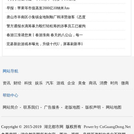
·
早报：苹果等市值蒸发2000亿10纳米Ato
·
唐山市丰南区小集镇金地制釉厂韩泽慧做客《态度
·
警方通报水滴筹暴力殴打轻松筹的涉事员工已被拘
·
春游江淮请您来丨春游淮南 春天的八公山，每一
·
宏碁新款游戏本曝光，升级十代U，屏幕刷新率1
网站导航
资讯
财经
科技
娱乐
汽车
游戏
企业
美食
商讯
消费
时尚
微商
帮助中心
网站简介
-
联系我们
-
广告服务
-
老版地图
-
版权声明
-
网站地图
Copyright © 2015-2019
湖北都市网
版权所有
Power by CnGuangDong.Net