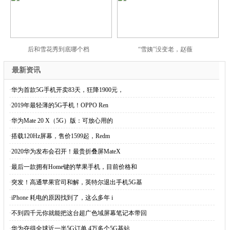
后和雪花秀到底哪个档
“雪姨”没变老，赵薇
最新资讯
·
华为首款5G手机开卖83天，狂降1900元，
·
2019年最轻薄的5G手机！OPPO Ren
·
华为Mate 20 X（5G）版：可放心用的
·
搭载120Hz屏幕，售价1599起，Redm
·
2020华为发布会召开！最贵折叠屏MateX
·
最后一款拥有Home键的苹果手机，目前价格和
·
突发！高通苹果官司和解，英特尔退出手机5G基
·
iPhone 耗电的原因找到了，这么多年 i
·
不到四千元你就能把这台超广色域屏幕笔记本带回
·
华为夺得全球近一半5G订单 4万多个5G基站