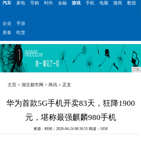
汽车
家电
导购
时尚
金融
游戏
手机
电脑
微商
数据
企业
手游
美食
吃货
广告
主页
>
湖北都市网
>
商讯
> 正文
华为首款5G手机开卖83天，狂降1900
元，堪称最强麒麟980手机
来源：时间：2020-04-24 08:50:55
阅读：1030