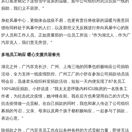
从心底里铭记下这份雪中送炭的温暖。如今公司组织对武汉抗疫一线的
捐助，我们义不容辞。"
身处风暴中心，更能体会战疫不易，也更有责任将收获的温暖与善意回
馈给同样处于风暴中的人们，以及那些义无反顾逆行奔向风暴中心的医
护人员和工作人员。正如质量部的一位员工所说："作为湖北人，作为广
汽菲克人，我们责无旁贷。"
多地员工响应 暖心支援共迎春光
湖北之外，广汽菲克长沙、广州、上海三地的同事也积极响应公司捐助
活动，全力支持一线疫情防控。广州工厂的小舒在参加公司捐款动员说
明会后，迅速牵头组织科室捐款活动，短短一天内便实现了87名员工
100%响应捐款。小舒说道："我太太是呼吸内科ICU病房的一名医务工
作者，为抗击此次疫情，她冲锋在前。我在后方也希望用自己的方式为
抗击疫情做一点贡献。在自己捐款的同时，我也和家人传达了公司组织
募捐的号召，父亲、母亲以及两个孩子都积极响应，一起参与了捐款，
表达心意。"
除捐款之外，广汽菲克员工也在以各种各样的方式贡献力量，即使无法