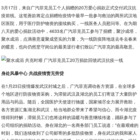
3月17日，来自广汽菲克员工个人捐赠的20万爱心捐款正式交付武汉抗
疫前线。这笔善款将定点捐赠给疫情中最早一批参与救治的两所武汉地
区医院，用于医疗防护物资的接续购买，一线医务人员慰问等。在为期
八天的爱心捐款活动中，4633名广汽菲克员工参与了捐赠，聚沙成塔，
聚水成涓，点滴善意凝聚成坚实的力量，为一线防疫阵地送去冬去春来
的暖意，也向仍然坚守岗位的最美逆行者们致以广汽菲克的最高敬意。
身处风暴中心 共战疫情责无旁贷
在1月23日疫情爆发武汉封城之后，广汽菲克调动各方资源，在全球多
个地区进行防疫物资采购，为滞留武汉及湖北的员工们寄送了大量防护
用品与药品。随后，全国医护天使逆行驰援，国家倾尽全力展开救助，
各方资源汇集湖北和武汉，给当地群众带来了希望与信心。而今湖北疫
情得到纾解，滞留员工们也将这样的温暖与善意继续传递，踊跃参与了
公司组织的捐助活动。身在湖北的一名商务部门员工说道："在最艰难的
时刻，我们连续收到了公司邮寄的多批防疫物资，身在武汉的我和家人