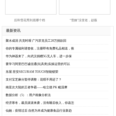
后和雪花秀到底哪个档
“雪姨”没变老，赵薇
最新资讯
·
聚水成涓 共克时艰 广汽菲克员工20万捐款回
·
你的专属福利请签收，注册即有免费礼品相送，推
·
华为神器来了，向武汉捐赠5G无人车，进一步保
·
要学习阿里巴巴诚信通(玩具类)实操运营的可以
·
东屋.世安SECURAM TOUCH智能锁荣
·
支付宝芝麻分暂停调整：花呗不用还了？
·
南亚次大陆的王者争霸——哈立德 PK 毗湿摩
·
数据分析（5）：用户画像分析法
·
经济寒冬，裁员滚滚来袭，没有睡后收入，你该怎
·
仙她：疫情过后 自然为本成为健康食品行业新趋