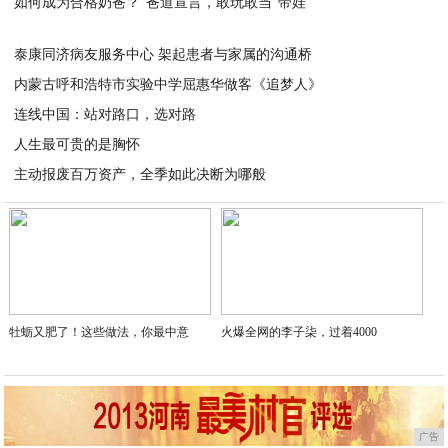
如何成为合格奶爸？“爸道宣言，敢玩敢当”带娃
2020-03-24
2020-03-24
泰康同济病友服务中心 架起患者与家属的沟通桥
内蒙古呼和浩特市实验中学屈惠华做客《追梦人》
2020-03-24
连线中国：站对路口，选对路
2020-03-24
人生最可贵的是胸怀
2020-03-24
主动报废百万资产，全季如此决断为哪般
2020-03-23
2020-03-22
牡蛎又肥了！这些做法，你最中意
火爆全网的李子柒，过着4000
广告