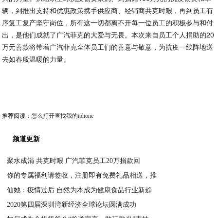
辆，到推出支持和优惠政策携手供应商、经销商共克时艰，再到员工有
序复工复产坚守岗位，所有这一切都离不开每一位员工的积极参与和付
出，是他们成就了广汽菲克的大爱与无畏。本次来自员工个人捐助的20
万元善款将带着广汽菲克全体员工们的善意与敬意，为抗疫一线阵地送
去如春般温暖的力量。
推荐阅读：
怎么打开查找我的iphone
频道更新
聚水成涓 共克时艰 广汽菲克员工20万捐款回
你的专属福利请签收，注册即有免费礼品相送，推
2020-03-26
仙她：疫情过后 自然为本成为健康食品行业新趋
2020-03-26
2020第四届深圳湾新经济全球论坛圆满成功
2020-03-25