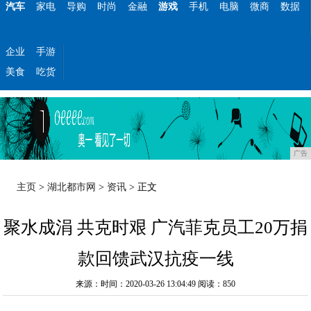
汽车
家电
导购
时尚
金融
游戏
手机
电脑
微商
数据
企业
手游
美食
吃货
广告
主页
>
湖北都市网
>
资讯
> 正文
聚水成涓 共克时艰 广汽菲克员工20万捐
款回馈武汉抗疫一线
来源：时间：2020-03-26 13:04:49
阅读：850