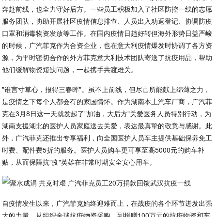
奔赴前线，也全力守好后方。一些员工积极加入了社区防控一线的志愿
服务团队，协助开展社区疫情信息排查、人员出入劝返登记、协调防疫
口罩和消毒物资发放等工作。在国内疫情日趋好转但海外形势日益严峻
的时候，广汽菲克作为合资企业，也在意大利疫情爆发时协调了各方资
源，为平时密切合作的外方菲克意大利技术团队寄送了抗疫用品，帮助
他们缓解物资短缺问题，一起携手共渡难关。
"谁言寸草心，报得三春晖"。虽不上前线，但尽己所能献上绵薄之力，
是疫情之下每个人都会有的家国情怀。作为湖南本土汽车厂商，广汽菲
克在3月8日这一天就发起了"加油，大后方"关爱医务人员特别行动，为
湖南支援湖北的医护人员家庭送去关爱，表达最真挚的敬意与感谢。此
外，广汽菲克还推出专享福利，向全国医护人员车主提供基础保养免工
时费、配件费5折的服务。医护人员购车更可享至高5000元的购车补
贴，从而保障抗"疫"英雄在非常时期安全安心用车。
自疫情发生以来，广汽菲克始终迎难而上，在战疫的各个环节迸发出强
大的力量。从组织全球抗疫物资采购、到捐赠100万元的抗疫物资和车