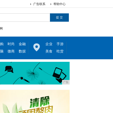
广告联系
帮助中心
网
购
时尚
金融
企业
手游
脑
微商
数据
美食
吃货
广告