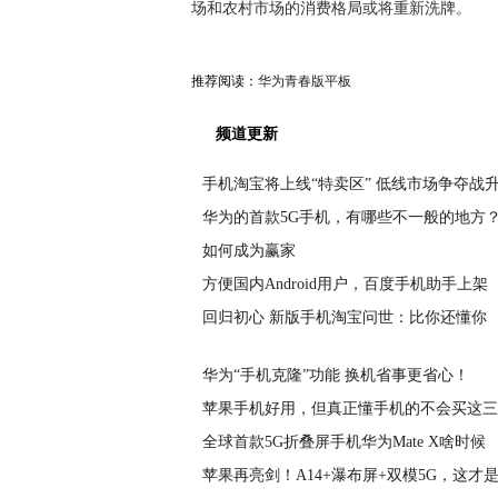
场和农村市场的消费格局或将重新洗牌。
推荐阅读：
华为青春版平板
频道更新
手机淘宝将上线“特卖区” 低线市场争夺战
华为的首款5G手机，有哪些不一般的地方
如何成为赢家
方便国内Android用户，百度手机助手上架
回归初心 新版手机淘宝问世：比你还懂你
华为“手机克隆”功能 换机省事更省心！
苹果手机好用，但真正懂手机的不会买这三款
全球首款5G折叠屏手机华为Mate X啥时候
苹果再亮剑！A14+瀑布屏+双模5G，这才