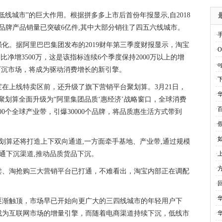
线城市”的巨大作用。根据拼多多上市后首份年报显示,自2018
累积品牌产品销量已突破6亿件,其中大部分销往了四五六线城市。
·
化。据阿里巴巴集团发布的2019财年第三季度财报显示，淘宝
·
比净增3500万，这是该指标连续6个季度保持2000万以上的增
·
下沉市场，将成为驱动消费增长的新引擎。
·
在上线特卖区前，还升级了旗下营销平台聚划算。3月21日，
·
聚划算全面升级为“阿里集团品质‘惠经济’战略窗口，全球消费
·
00个全球产业带，引爆30000个品牌，将品质惠生活方式带到
·
·
聚划算还将打造上下双向通道,一方面牵手基地、产业带,通过规模
打通下沉渠道,推动品质货品下沉。
·
·
卖、淘抢购三大营销平台已打通，不难看出，淘宝内部正在调配
·
·
逐渐触顶，市场早已开始向更广大的三四线城市的年轻用户下
成为互联网市场的增量引擎，而随着电商渠道持续下沉，低线市
·