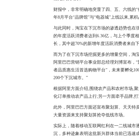
财报中，非常明确地突显了四、五、六线的“低
年8月平台“品牌馆”与“电器城”上线以来,
与此同时，淘宝在下沉市场的渗透趋势也在强
的年度活跃消费者达到6.36亿，与上个季度相
长，其中超70%的新增年度活跃消费者来自
而为了在下沉市场挖掘更多的增量空间，淘宝
阿里巴巴营销平台事业部总经理刘博宣布，“
者品质惠生活首选购物平台”，未来要孵化10
200个下沉城市。”
根据阿里方面介绍,围绕农产品和农村市场,
化订单推动农产品上行;另一方面牵手品牌,
此外，阿里巴巴方面还宣布聚划算、天天特
大量资源来支持聚划算抢夺低线市场。
实际上，随着移动互联网红利在一二线城市
沉，多种迹象表明这批新兴群体当前已迅速