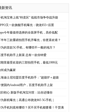
最新资讯
手机淘宝将上线“特卖区” 低线市场争夺战升级
OPPO又一款旗舰手机曝光：骁龙855+后置
oppo今年最值得选择的全面屏手机，高价低配
下半年三款重磅拍照手机齐曝光，你更喜欢谁？
华为的首款5G手机，有哪些不一般的地方？
百度手机助手上新菜 总有一款你钟爱
假期里最受欢迎的三部拍照手机，最低1999元
如何成为赢家
上海迪士尼结盟百度手机助手：“超级IP＋超级
方便国内Android用户，百度手机助手上架
回归初心 新版手机淘宝问世：比你还懂你
华为新机曝光｜高通公布骁龙865 5G手机｜
华为手机到底有哪些？买不买手机都要看！干货满