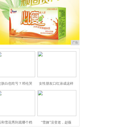
广告
皮肤白也吃亏？邓伦哭
女性朋友口红涂成这样
后和雪花秀到底哪个档
“雪姨”没变老，赵薇