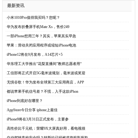
最新资讯
·
小米1010Pro值得我买吗？您呢？
·
华为发布折叠屏手机Mate Xs，售价249
·
一部iPhone想用三年？其实，苹果其实早急
·
苹果：滑动关闭应用程序或缩短iPhone电池
·
iPhone12将在9月发布，A14芯片+5
·
华东理工大学推出“花梨直播间”教师志愿者用“
·
工信部将正式开启5G毫米波规划，毫米波或奖迎
·
无惧谷歌！华为发布全球第三大应用商店，APP
·
都说苹果手机信号差？不慌，入手这款iPhon
·
iPhone到底好在哪里？
·
AppStore今日分享 iphone上最佳
·
iPhone9将在3月31日正式发布，主要参
·
高性价比千元机：荣耀9X大屏真好用，看电视很
·
自动驾驶真的安全吗？特斯拉已经被道路投影所欺