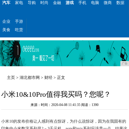
汽车
家电
导购
时尚
金融
游戏
手机
电脑
微商
数据
企业
手游
美食
吃货
广告
主页
>
湖北都市网
>
财经
> 正文
小米10&10Pro值得我买吗？您呢？
来源：时间：2020-04-08 11:41:35
阅读：1390
小米10的发布价格让人感到有点惊讶，为什么说惊讶，因为在我固有的
印象中小米数字系列是2－3千元机，note和mix系列应该贵一点，结果这