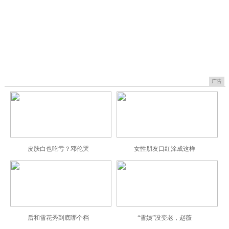
广告
皮肤白也吃亏？邓伦哭
女性朋友口红涂成这样
后和雪花秀到底哪个档
“雪姨”没变老，赵薇