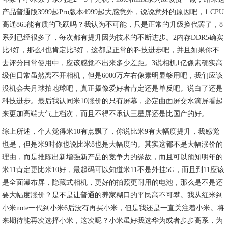
产品普通版3999起Pro版本4999起大感意外，说说意外的原因吧，1 CPU
高通865能有质的飞跃吗？我认为不可能，只是正常的升级换代罢了，8
系列已经很多了，每次都有提升因为技术的不断进步。2内存DDR5确实
比4好，那么4也肯定比3好，这都是正常的科技进步吧，并且如果你不
去评分日常使用中，应该感觉不出来多少差距。3说相机1亿像素确实高
级但日常虽然离不开相机，但是6000万左右像素明显够用吧，我们应该
没机会去月球拍地球吧，真正摄像爱好者肯定还是单反吧。说白了还是
科技进步。最后我认同米10涨价的只有屏幕，必定曲面屏交水滴屏看起
来更加高端大气上档次，而且不得不承认三星屏还是比国产的好。
综上所述，个人觉得米10有点飘了，你说比米9有大幅度提升，我感觉
也是，但是米9时你也说比米8也是大幅度的。其实这都不是大幅涨价的
理由，而是推陈出新增强新产品的竞争力的缘故，而且可以预知明年的
米11肯定更比米10好，最起码可以知道米11不是外挂5G，而且到11应该
是全面瀑布屏，隐藏式相机，更好的拍照更耐用的电池，那么是不是还
要大幅度涨价？是不是让普通的养家糊口的平民高不可攀。我从红米到
小米note一代到小米6后没有再买小米，但是我还是一直关注着小米。将
来期待能再次选择小米，这次呢？小米虽好我选华为或者步步高系，为