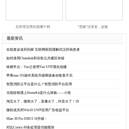
后和雪花秀到底哪个档
“雪姨”没变老，赵薇
最新资讯
·
在线复诊送药到家 互联网医院缓解武汉肝病患者
·
如何使用Chainlink和谷歌云共建区块链
·
啥都学点：Vue之使用Vue UI可视化创建
·
苹果mac OS操作系统升级降级备份恢复不完
·
智慧消防云平台是什么？智慧消防平台应用
·
当指纹锁遇上HomeKit是什么体验——小燕
·
淘宝火了，微商火了，直播火了，抖音火了！20
·
微软或关闭Win10 UWP应用广告收益平台
·
Mate 30 Pro EMUI 10升级：
·
对比Cortex-M各处理器功能模块