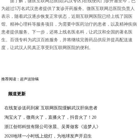
据了解，微医互联网总医院(武汉专区)在线便民门诊开通至今，已
为超过5万名武汉患者提供了复诊开药服务。微医互联网总医院负责人
表示，随着武汉逐步恢复正常状态，近期互联网医院已经上线了国医
馆、精神心理科等服务项目，为需要中医药治疗的患者，以及精神疾病
患者提供服务。下一步，还将上线名医名科，让武汉和全国的著名医
生、百强专科为武汉百姓服务，并将继续完善药品供应并提高配送速
度，让武汉人民真正享受到互联网医院的便利。
推荐阅读：
超声波除螨
频道更新
在线复诊送药到家 互联网医院缓解武汉肝病患者
淘宝火了，微商火了，直播火了，抖音火了！20
2020-03-31
浙江创邻科技有限公司张晨、吴菁做客《追梦人》
2020-03-31
2020地球一小时线上熄灯，为地球发声开启生
2020-03-30