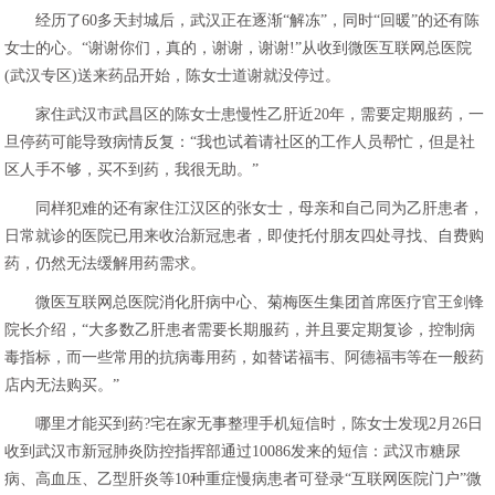
经历了60多天封城后，武汉正在逐渐“解冻”，同时“回暖”的还有陈
女士的心。“谢谢你们，真的，谢谢，谢谢!”从收到微医互联网总医院
(武汉专区)送来药品开始，陈女士道谢就没停过。
家住武汉市武昌区的陈女士患慢性乙肝近20年，需要定期服药，一
旦停药可能导致病情反复：“我也试着请社区的工作人员帮忙，但是社
区人手不够，买不到药，我很无助。”
同样犯难的还有家住江汉区的张女士，母亲和自己同为乙肝患者，
日常就诊的医院已用来收治新冠患者，即使托付朋友四处寻找、自费购
药，仍然无法缓解用药需求。
微医互联网总医院消化肝病中心、菊梅医生集团首席医疗官王剑锋
院长介绍，“大多数乙肝患者需要长期服药，并且要定期复诊，控制病
毒指标，而一些常用的抗病毒用药，如替诺福韦、阿德福韦等在一般药
店内无法购买。”
哪里才能买到药?宅在家无事整理手机短信时，陈女士发现2月26日
收到武汉市新冠肺炎防控指挥部通过10086发来的短信：武汉市糖尿
病、高血压、乙型肝炎等10种重症慢病患者可登录“互联网医院门户”微