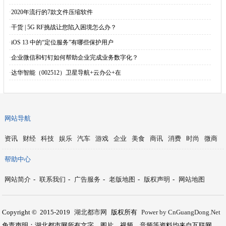
·
2020年流行的7款文件压缩软件
·
干货 | 5G RF挑战让您陷入困境怎么办？
·
iOS 13 中的“定位服务”有哪些保护用户
·
企业微信和钉钉如何帮助企业完成业务数字化？
·
达华智能（002512）卫星导航+云办公+在
网站导航
资讯
财经
科技
娱乐
汽车
游戏
企业
美食
商讯
消费
时尚
微商
帮助中心
网站简介
-
联系我们
-
广告服务
-
老版地图
-
版权声明
-
网站地图
Copyright © 2015-2019
湖北都市网
版权所有
Power by CnGuangDong.Net
免责声明：湖北都市网所有文字、图片、视频、音频等资料均来自互联网，