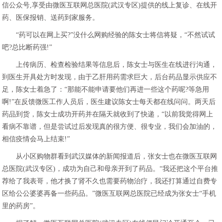
信公众号,享受由微医互联网总医院(武汉专区)提供的线上复诊、在线开
药、医保报销、送药到家服务。
“药可以在网上买?”没什么网购经验的陈女士将信将疑，“不然试试
吧?总比断药强!”
上传病历、检查检验结果等信息后，陈女士与医生在线进行沟通，
到医生开具处方时发现，由于乙肝用药需求巨大，后台药品显示供应不
足，陈女士着急了：“那能不能申请要他们再进一些这个药呢?等急用
啊!”在反馈微医工作人员后，医生建议陈女士每天都在线问问。两天后
药品到货，陈女士成功开药并在隔天就收到了快递，“以前我觉得网上
看病不靠谱，但是尝试过后发现真的很方便、很专业，我们会加油的，
相信疫情会马上结束!”
从小区购物群看到武汉媒体的新闻报道后，张女士也在微医互联网
总医院(武汉专区)，成功为自己和母亲开到了药品。“我还把这个平台推
荐给了我表哥，他才换了肾不久也需要药物治疗，我还打算通过自费专
区给公公婆婆再备一些药品。”微医互联网总医院已经成为张女士“手机
里的药房”。