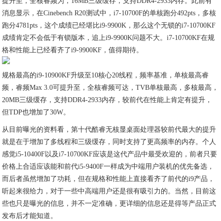
提升至，全核睿频为，16MB三级缓存，支持DDR4-2933内存。此前有
消息显示，在Cinebench R20测试中，i7-10700F的单核跑分492pts，多核
跑分4781pts，这个成绩已经堪比i9-9900K，那么这个无锁的i7-10700KF
成绩肯定不会低于有锁版本，追上i9-9900K问题不大。i7-10700KF在规
格和性能上已经看齐了i9-9900KF，值得期待。
规格最高的i9-10900KF升级至10核心20线程，频率基准，单核最高睿
频，睿频Max 3.0可提升至，全核睿频可达，TVB单核最高，多核最高，
20MB三级缓存，支持DDR4-2933内存，较前代在性能上肯定有提升，
但TDP也增加了30W。
从目前曝光的资料看，第十代酷睿无核显桌面处理器较前代最大的提升
就是在于增加了多线程和三级缓存，同时支持了更高频率的内存。个人
感觉i5-10400F以及i7-10700KF应该是这代产品中最受欢迎的，前者只要
价格上合适应该能和前代i5-9400F一样成为中端用户装机的优先备选，
而后者虽然增加了功耗，但在规格和性能上直接看齐了前代的i9产品，
听起来很给力，对于一些中高端用户还是很有吸引力的。当然，目前这
些也只是曝光的信息，并不一定准确，更详细的信息还是得等产品正式
发布后才能知道。