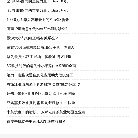
·
全球HiFi圈内的重要力量：iBasso耳机
·
全球HiFi圈内的重要力量：iBasso耳机
·
19000元！华为发布会上的MateXS折叠
·
高至12期免息华为nova5Pro限时秒杀2
·
景深大小与相机画幅有关系么？
·
荣耀V30Pro成首款出海HMS手机：内置A
·
华为最强5G路由登场，体验5G与Wi-Fi6
·
5G科技时代的急先锋小米路由AX3600全面
·
给力！磁县联通信息化应用助力战疫复工
·
春游江淮请您来丨春游蚌埠 美食“藏龙卧虎”之
·
反击小米10+喜迎P40，华为5G手机全线降
·
菲洛嘉多效修复乳霜 即刻舒缓修护 一抹重
·
中药抗疫下的缩影 广东邓老凉茶药业彰显企业责
·
百度手机助手中音乐APP热度前四名