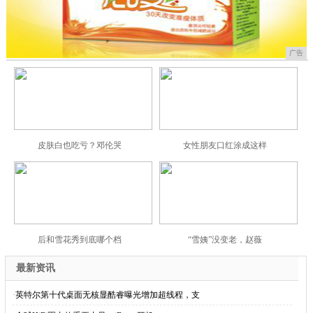
广告
皮肤白也吃亏？邓伦哭
女性朋友口红涂成这样
后和雪花秀到底哪个档
“雪姨”没变老，赵薇
最新资讯
·
英特尔第十代桌面无核显酷睿曝光增加超线程，支