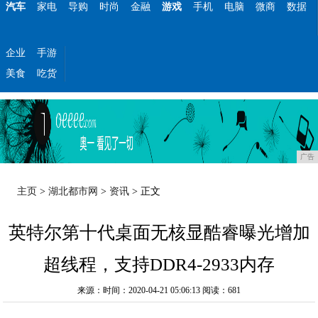
汽车
家电
导购
时尚
金融
游戏
手机
电脑
微商
数据
企业
手游
美食
吃货
广告
主页
>
湖北都市网
>
资讯
> 正文
英特尔第十代桌面无核显酷睿曝光增加
超线程，支持DDR4-2933内存
来源：时间：2020-04-21 05:06:13
阅读：681