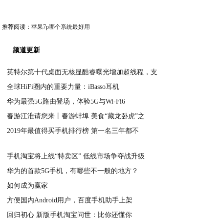
推荐阅读：
苹果7p哪个系统最好用
频道更新
英特尔第十代桌面无核显酷睿曝光增加超线程，支
全球HiFi圈内的重要力量：iBasso耳机
2020-04-21
华为最强5G路由登场，体验5G与Wi-Fi6
2020-04-21
春游江淮请您来丨春游蚌埠 美食“藏龙卧虎”之
2020-04-21
2019年最值得买手机排行榜 第一名三年都不
2020-04-20
2020-04-20
手机淘宝将上线“特卖区” 低线市场争夺战升级
华为的首款5G手机，有哪些不一般的地方？
2020-04-20
如何成为赢家
2020-04-20
方便国内Android用户，百度手机助手上架
2020-04-20
回归初心 新版手机淘宝问世：比你还懂你
2020-04-20