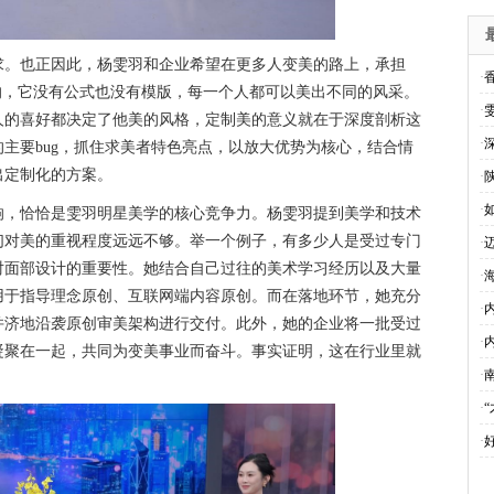
求。也正因此，杨雯羽和企业希望在更多人变美的路上，承担
·
的，它没有公式也没有模版，每一个人都可以美出不同的风采。
·
人的喜好都决定了他美的风格，定制美的意义就在于深度剖析这
·
主要bug，抓住求美者特色亮点，以放大优势为核心，结合情
出定制化的方案。
·
·
响，恰恰是雯羽明星美学的核心竞争力。杨雯羽提到美学和技术
们对美的重视程度远远不够。举一个例子，有多少人是受过专门
·
对面部设计的重要性。她结合自己过往的美术学习经历以及大量
·
用于指导理念原创、互联网端内容原创。而在落地环节，她充分
·
并济地沿袭原创审美架构进行交付。此外，她的企业将一批受过
·
凝聚在一起，共同为变美事业而奋斗。事实证明，这在行业里就
·
·
·