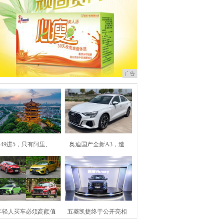
广告
49进5，只有阿里、
奥迪国产全新A3，造
年轻人买车必须高颜值
五菱凯捷终于公开亮相