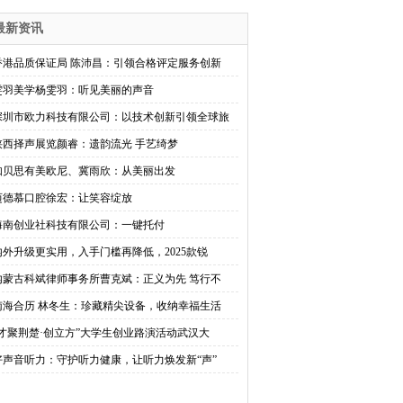
最新资讯
香港品质保证局 陈沛昌：引领合格评定服务创新
雯羽美学杨雯羽：听见美丽的声音
深圳市欧力科技有限公司：以技术创新引领全球旅
陕西择声展览颜睿：遗韵流光 手艺绮梦
​如贝思有美欧尼、冀雨欣：从美丽出发
迈德慕口腔徐宏：让笑容绽放
​海南创业社科技有限公司：一键托付
内外升级更实用，入手门槛再降低，2025款锐
内蒙古科斌律师事务所曹克斌：正义为先 笃行不
南海合历 林冬生：珍藏精尖设备，收纳幸福生活
“才聚荆楚·创立方”大学生创业路演活动武汉大
好声音听力：守护听力健康，让听力焕发新“声”