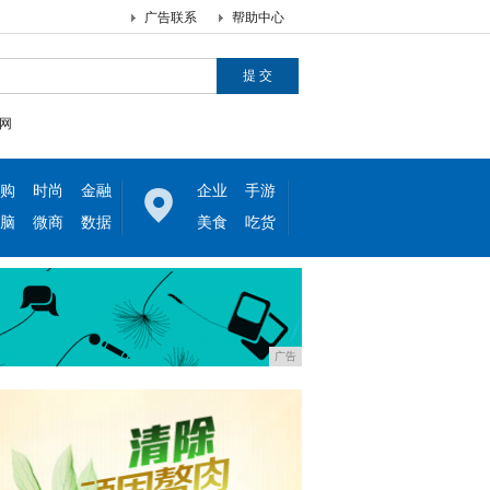
广告联系
帮助中心
网
购
时尚
金融
企业
手游
脑
微商
数据
美食
吃货
广告