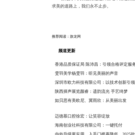
求美的道路上，我们永不止步。
推荐阅读：
旗龙网
频道更新
香港品质保证局 陈沛昌：引领合格评定服
雯羽美学杨雯羽：听见美丽的声音
深圳市欧力科技有限公司：以技术创新引领
陕西择声展览颜睿：遗韵流光 手艺绮梦
​如贝思有美欧尼、冀雨欣：从美丽出发
迈德慕口腔徐宏：让笑容绽放
​海南创业社科技有限公司：一键托付
内外升级更实用，入手门槛再降低，2025