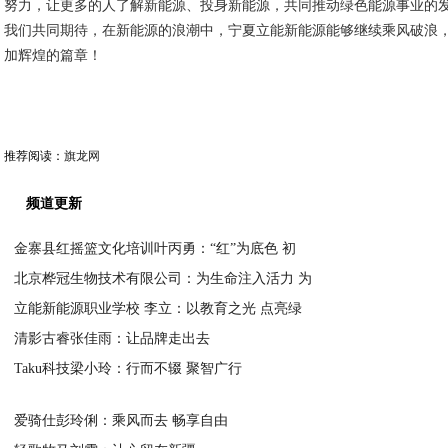
努力，让更多的人了解新能源、投身新能源，共同推动绿色能源事业的
我们共同期待，在新能源的浪潮中，宁夏立能新能源能够继续乘风破浪
加辉煌的篇章！
推荐阅读：
旗龙网
频道更新
金寨县红摇篮文化培训叶丙勇：“红”为底色 初
北京桦冠生物技术有限公司：为生命注入活力 为
2024-11-13
立能新能源职业学校 李立：以教育之光 点亮绿
2024-11-13
清影古睿张佳雨：让品牌走出去
2024-11-13
Taku科技梁小玲：行而不辍 聚智广行
2024-11-13
2024-11-13
爱骑仕彭玲俐：乘风而去 畅享自由