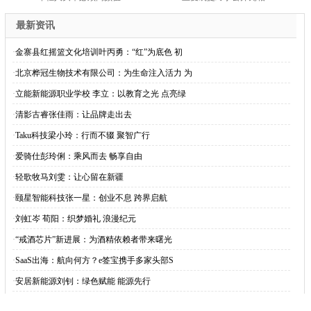
最新资讯
·
金寨县红摇篮文化培训叶丙勇：“红”为底色 初
·
北京桦冠生物技术有限公司：为生命注入活力 为
·
立能新能源职业学校 李立：以教育之光 点亮绿
·
清影古睿张佳雨：让品牌走出去
·
Taku科技梁小玲：行而不辍 聚智广行
·
爱骑仕彭玲俐：乘风而去 畅享自由
·
轻歌牧马刘雯：让心留在新疆
·
颐星智能科技张一星：创业不息 跨界启航
·
刘虹岑 荀阳：织梦婚礼 浪漫纪元
·
“戒酒芯片”新进展：为酒精依赖者带来曙光
·
SaaS出海：航向何方？e签宝携手多家头部S
·
安居新能源刘钊：绿色赋能 能源先行