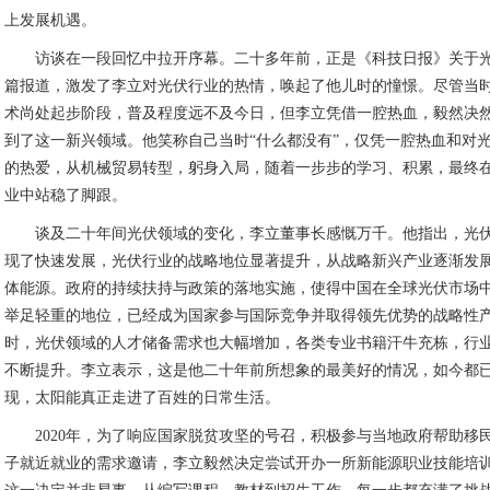
上发展机遇。
访谈在一段回忆中拉开序幕。二十多年前，正是《科技日报》关于
篇报道，激发了李立对光伏行业的热情，唤起了他儿时的憧憬。尽管当
术尚处起步阶段，普及程度远不及今日，但李立凭借一腔热血，毅然决
到了这一新兴领域。他笑称自己当时“什么都没有”，仅凭一腔热血和对
的热爱，从机械贸易转型，躬身入局，随着一步步的学习、积累，最终
业中站稳了脚跟。
谈及二十年间光伏领域的变化，李立董事长感慨万千。他指出，光
现了快速发展，光伏行业的战略地位显著提升，从战略新兴产业逐渐发
体能源。政府的持续扶持与政策的落地实施，使得中国在全球光伏市场
举足轻重的地位，已经成为国家参与国际竞争并取得领先优势的战略性
时，光伏领域的人才储备需求也大幅增加，各类专业书籍汗牛充栋，行
不断提升。李立表示，这是他二十年前所想象的最美好的情况，如今都
现，太阳能真正走进了百姓的日常生活。
2020年，为了响应国家脱贫攻坚的号召，积极参与当地政府帮助移
子就近就业的需求邀请，李立毅然决定尝试开办一所新能源职业技能培