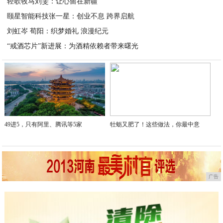
轻歌牧马刘雯：让心留在新疆
2024-11-13
颐星智能科技张一星：创业不息 跨界启航
2024-11-13
刘虹岑 荀阳：织梦婚礼 浪漫纪元
2024-11-13
“戒酒芯片”新进展：为酒精依赖者带来曙光
2024-11-13
2024-11-11
49进5，只有阿里、腾讯等5家
牡蛎又肥了！这些做法，你最中意
广告