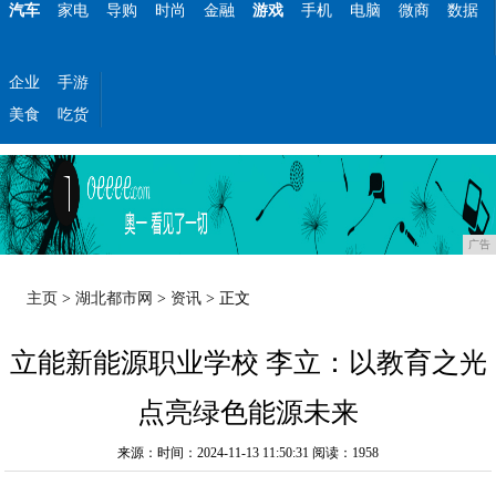
汽车
家电
导购
时尚
金融
游戏
手机
电脑
微商
数据
企业
手游
美食
吃货
广告
主页
>
湖北都市网
>
资讯
> 正文
立能新能源职业学校 李立：以教育之光
点亮绿色能源未来
来源：时间：2024-11-13 11:50:31
阅读：1958