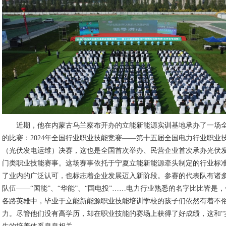
近期，他在内蒙古乌兰察布开办的立能新能源实训基地承办了一场
的比赛：2024年全国行业职业技能竞赛——第十五届全国电力行业职业
（光伏发电运维）决赛，这也是全国首次举办、民营企业首次承办光伏
门类职业技能赛事。这场赛事依托于宁夏立能新能源牵头制定的行业标
了业内的广泛认可，也标志着企业发展迈入新阶段。参赛的代表队有诸
队伍——“国能”、“华能”、“国电投”……电力行业熟悉的名字比比皆是
各路英雄中，毕业于立能新能源职业技能培训学校的孩子们依然有着不
力。尽管他们没有高学历，却在职业技能的赛场上获得了好成绩，这和“