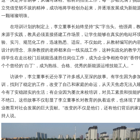
这一决定并非易事，从编写课程、教材到招生工作，每一步都充满了挑
立凭借坚韧不拔的精神，成功地将学校创办起来，并逐渐发展成为新能
一颗璀璨明珠。
在培训计划的制定上，李立董事长始终坚持“实”字当头。他强调，
来源于实践，教具必须直接搭建工作场景，让学生能够在真实的电站环
验、实习、规范化工作，迅速熟悉、适应。不仅如此，从教材编写的内
设计的理念、亲身教授的老师都来自一线实战工作，这种实战化的教学
得学生在走出校门后就能迅速胜任岗位工作，成为企业争相抢夺的“香饽饽
个个曾经的‘白丁’，成为熟练、合格、优秀的新能源运维技能工人。”
访谈中，李立董事长还分享了许多感人至深的故事。有学生因为参
训，找到了稳定的工作，改变了自己和家庭的命运，从天天焦虑无法入
今有了安稳踏实的生活；有企业因为屡次来校培训，对员工素质和技能
不绝口。这些故事不仅彰显了李立董事长对教育的执着追求，也体现了
业教育对社会发展的巨大贡献。“改变的不仅是他们，还有他们背后的家
持人说。