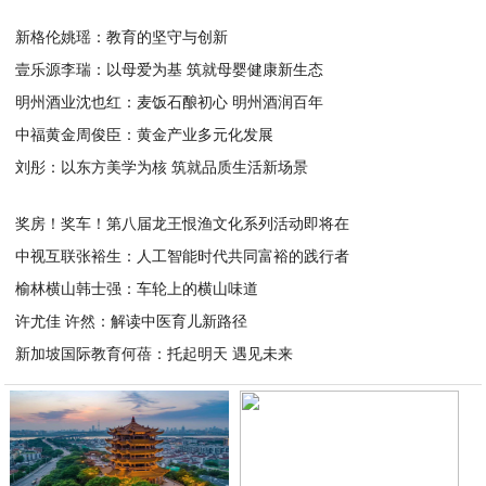
新格伦姚瑶：教育的坚守与创新
壹乐源李瑞：以母爱为基 筑就母婴健康新生态
2026-04-27
明州酒业沈也红：麦饭石酿初心 明州酒润百年
2026-04-27
中福黄金周俊臣：黄金产业多元化发展
2026-04-27
刘彤：以东方美学为核 筑就品质生活新场景
2026-04-27
2026-04-27
奖房！奖车！第八届龙王恨渔文化系列活动即将在
中视互联张裕生：人工智能时代共同富裕的践行者
2026-04-24
榆林横山韩士强：车轮上的横山味道
2026-04-24
许尤佳 许然：解读中医育儿新路径
2026-04-24
新加坡国际教育何蓓：托起明天 遇见未来
2026-04-24
2026-04-24