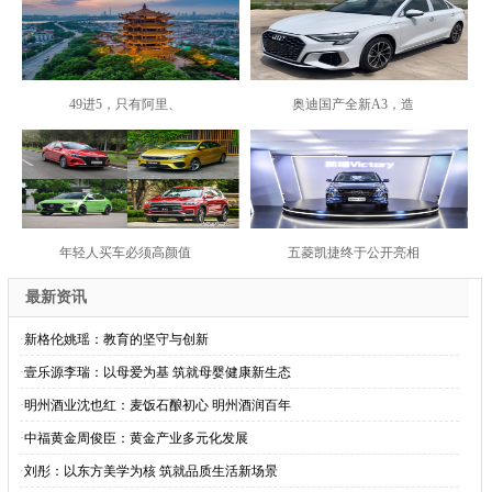
49进5，只有阿里、
奥迪国产全新A3，造
年轻人买车必须高颜值
五菱凯捷终于公开亮相
最新资讯
·
新格伦姚瑶：教育的坚守与创新
·
壹乐源李瑞：以母爱为基 筑就母婴健康新生态
·
明州酒业沈也红：麦饭石酿初心 明州酒润百年
·
中福黄金周俊臣：黄金产业多元化发展
·
刘彤：以东方美学为核 筑就品质生活新场景