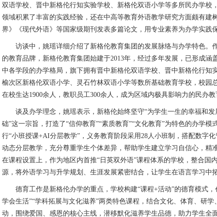
双语学校、晋中新格伦行知实验学校、新格伦双语小学等多所民办学校
领域积累了丰富的实践经验，还在中高等教育外语教学研究方面颇有建
界》《现代外语》等国家级期刊发表多篇论文，用专业素养为办学实践
访谈中，姚瑶详细介绍了新格伦教育集团的发展脉络与办学特色。
的教育品牌，新格伦教育集团始建于2013年，经过多年发展，已形成涵
中各学段的办学格局，旗下拥有晋中新格伦双语学校、晋中新格伦行知
榆次区新格伦双语小学、灵石竹林双语小学等数所基础教育学校，校园总
在校生达1900余人，教职员工300余人，成为区域内极具影响力的民办
谈及办学理念，姚瑶表示，新格伦始终坚守“为学生一生的幸福和发
础”这一宗旨，打造了“信仰教育”“素质教育”“文化教育”为特色的办学
行“小班授课+AI分层教学”，义务教育阶段采用28人小班制，搭配数字
动态分层教学，充分尊重学生个体差异，帮助学生建立学习自信心，精
在课程设置上，作为地区内首推“日英双外语”课程体系的学校，整合国
源，将外语学习与升学规划、生涯发展紧密结合，让学生在语言学习中
德育工作是新格伦办学的重点，学校构建“课程+活动”的德育模式，
学会生活”“学科拓展与文化滋养”两类特色课程，结合文化、体育、研学
动，围绕爱国、感恩的核心主线，潜移默化滋养学生品德，助力学生全