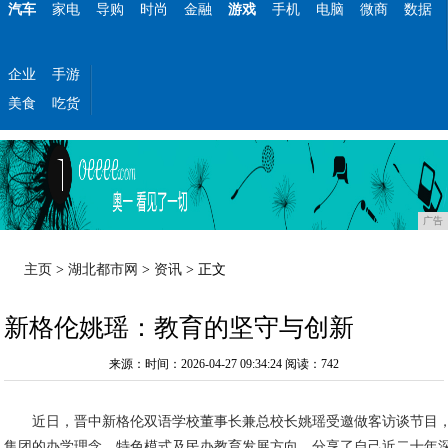
汽车
家电
导购
时尚
金融
游戏
手机
电脑
微商
数据
企业
手游
美食
吃货
广告
主页
>
湖北都市网
>
资讯
> 正文
新格伦姚瑶：教育的坚守与创新
来源：时间：2026-04-27 09:34:24
阅读：742
近日，晋中新格伦双语学校董事长兼总校长姚瑶受邀做客访谈节目
集团的办学理念、特色模式及民办教育发展方向，分享了自己近二十年