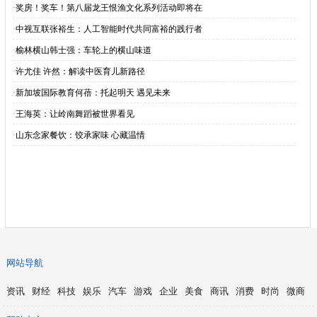
·
奖房！奖车！第八届龙王恨渔文化系列活动即将在
·
中视互联张裕生：人工智能时代共同富裕的践行者
·
榆林横山韩士强：车轮上的横山味道
·
许尤佳 许然：解读中医育儿新路径
·
新加坡国际教育何蓓：托起明天 遇见未来
·
王海英：让岭南舞蹈被世界看见
·
山东念家餐饮：饺承家味 心藏温情
网站导航
资讯
财经
科技
娱乐
汽车
游戏
企业
美食
商讯
消费
时尚
微商