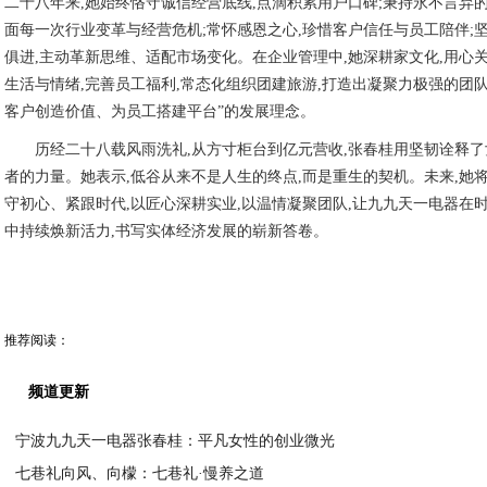
二十八年来,她始终恪守诚信经营底线,点滴积累用户口碑;秉持永不言弃的
面每一次行业变革与经营危机;常怀感恩之心,珍惜客户信任与员工陪伴;
俱进,主动革新思维、适配市场变化。在企业管理中,她深耕家文化,用心
生活与情绪,完善员工福利,常态化组织团建旅游,打造出凝聚力极强的团队
客户创造价值、为员工搭建平台”的发展理念。
历经二十八载风雨洗礼,从方寸柜台到亿元营收,张春桂用坚韧诠释
者的力量。她表示,低谷从来不是人生的终点,而是重生的契机。未来,她
守初心、紧跟时代,以匠心深耕实业,以温情凝聚团队,让九九天一电器在
中持续焕新活力,书写实体经济发展的崭新答卷。
推荐阅读：
频道更新
宁波九九天一电器张春桂：平凡女性的创业微光
七巷礼向风、向檬：七巷礼·慢养之道
2026-07-03