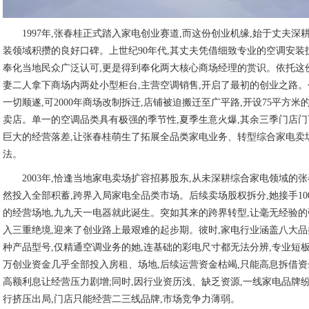
1997年,张春桂正式踏入家电创业赛道,而这份创业机缘,始于丈夫深
装领域积攒的良好口碑。上世纪90年代,其丈夫凭借细致专业的空调安装
奉化当地民众广泛认可,更是得到奉化两大核心商场经理的赏识。依托这
妻二人拿下商场内两处小型柜台,主营空调销售,开启了最初的创业之路
一切顺遂,可2000年商场改制拆迁,店铺被迫搬迁至广平路,开设75平方米
卖店。单一的空调品类具有极强的季节性,夏季生意火爆,其余三季门店门
巨大的经营落差,让张春桂萌生了拓展全品类家电业务、转型综合家电卖
法。
2003年,恰逢当地家电卖场扩容招募股东,从未深耕综合家电领域的张
然投入全部积蓄,跨界入局家电全品类市场。后续卖场股权拆分,她接手10
的经营场地,九九天一电器就此诞生。突如其来的跨界转型,让毫无经验
入三重绝境,迎来了创业路上最艰难的起步期。彼时,家电行业涵盖八大
种产品型号,仅精通空调业务的她,连基础的彩电尺寸都无法分辨,专业短板凸
万创业资金几乎全部投入房租、场地,后续运营资金枯竭,只能高息拆借资
高额利息让经营压力剧增;同时,因行业资历浅、缺乏资源,一线家电品牌
行挤压出局,门店只能经营二三线品牌,市场竞争力薄弱。