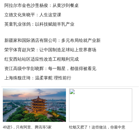
阿拉尔市金色沙垦杨俊：从黄沙到餐桌
2026-07-03
立德文化朱晓平：人生这堂课
2026-07-03
英童乳业张鸽：以科技赋能羊乳产业
2026-07-03
2026-07-01
新疆家和国际酒店有限公司：多元布局绘就产业新
荣宇体育赵兴荣：让中国制造足球站上世界赛场
2026-07-01
红安西站站区适应性改造工程顺利完成
2026-07-01
资江高级中学彭晓辉：每一颗星，都值得被看见
2026-07-01
上海殊馥庄琦：温柔掌舵 理性前行
2026-07-01
2026-07-01
49进5，只有阿里、腾讯等5家
牡蛎又肥了！这些做法，你最中意