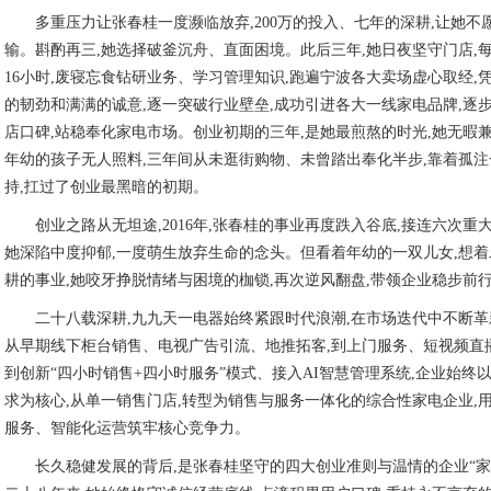
多重压力让张春桂一度濒临放弃,200万的投入、七年的深耕,让她不
输。斟酌再三,她选择破釜沉舟、直面困境。此后三年,她日夜坚守门店,
16小时,废寝忘食钻研业务、学习管理知识,跑遍宁波各大卖场虚心取经,
的韧劲和满满的诚意,逐一突破行业壁垒,成功引进各大一线家电品牌,逐
店口碑,站稳奉化家电市场。创业初期的三年,是她最煎熬的时光,她无暇兼
年幼的孩子无人照料,三年间从未逛街购物、未曾踏出奉化半步,靠着孤
持,扛过了创业最黑暗的初期。
创业之路从无坦途,2016年,张春桂的事业再度跌入谷底,接连六次重
她深陷中度抑郁,一度萌生放弃生命的念头。但看着年幼的一双儿女,想
耕的事业,她咬牙挣脱情绪与困境的枷锁,再次逆风翻盘,带领企业稳步前
二十八载深耕,九九天一电器始终紧跟时代浪潮,在市场迭代中不断
从早期线下柜台销售、电视广告引流、地推拓客,到上门服务、短视频直
到创新“四小时销售+四小时服务”模式、接入AI智慧管理系统,企业始终
求为核心,从单一销售门店,转型为销售与服务一体化的综合性家电企业,
服务、智能化运营筑牢核心竞争力。
长久稳健发展的背后,是张春桂坚守的四大创业准则与温情的企业“家