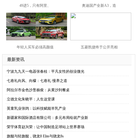
49进5，只有阿里、
奥迪国产全新A3，造
年轻人买车必须高颜值
五菱凯捷终于公开亮相
最新资讯
·
宁波九九天一电器张春桂：平凡女性的创业微光
·
七巷礼向风、向檬：七巷礼·慢养之道
·
阿拉尔市金色沙垦杨俊：从黄沙到餐桌
·
立德文化朱晓平：人生这堂课
·
英童乳业张鸽：以科技赋能羊乳产业
·
新疆家和国际酒店有限公司：多元布局绘就产业新
·
荣宇体育赵兴荣：让中国制造足球站上世界赛场
·
旗舰与轻旗舰，骁龙8 Elite与骁龙8s