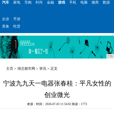
汽车
家电
导购
时尚
金融
游戏
手机
电脑
微商
数据
企业
手游
美食
吃货
广告
主页
>
湖北都市网
>
资讯
> 正文
宁波九九天一电器张春桂：平凡女性的
创业微光
来源：时间：2026-07-03 11:54:02
阅读：1773