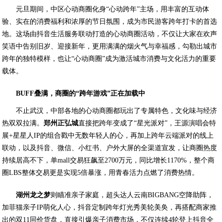
元旦期间，中区心动商圈化身“心动跨年”主场，用丰富的互动体
验、实在的消费福利和浓厚的节日氛围，成为市民游客跨年打卡的首选
地。这场由抖音生活服务联动打造的心动商圈活动，不仅让大家在欢声
笑语中告别旧岁、迎接新年，更用满满的烟火气与幸福感，勾勒出城市
跨年的独特模样，也让“心动商圈”成为激活城市消费与文化活力的重要
载体。
BUFF
叠满，商圈的
“
跨年游戏
”
正在加载中
不止武汉，中部各地的心动商圈都玩出了专属特色，文化味与经济
热双双拉满。
郑州正弘城
直接把跨年变成了“星光派对”，王源演唱会特
展+星星人IP的组合戳中无数年轻人的心，再加上跨年云端派对的线上
联动，以及抖音、微信、小红书、户外大屏的全渠道宣发，让商圈热度
持续居高不下，单mall交易狂飙至2700万元，同比增长1170%，整个商
圈LBS整体交易更是实现5倍暴涨，用青春活力点燃了消费热情。
湖州龙之梦
则瞄准亲子家庭，超头达人云南BIGBANG空降助阵，
加菲猫亲子IP萌化人心，抖音定制跨年灯光秀美轮美奂，再搭配商家推
出的双11同价货盘，直接引爆亲子消费市场，不仅连续4轮登上抖音全