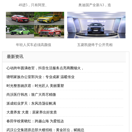
49进5，只有阿里、
奥迪国产全新A3，造
年轻人买车必须高颜值
五菱凯捷终于公开亮相
最新资讯
·
心动跨年圆满收官，抖音生活服务点亮商圈烟火，
·
瑭明家族办公室郭兴业：专业成家 温暖传业
·
时光整形姚庆君：时光匠人 美丽重塑
·
尚沃医疗韩杰：致广大而尽精微
·
派成铝业罗天：东风浩荡征帆满
·
大鹿养发 大鹿：居家养出好发质
·
春田学校黄晓红：跨越山海 为爱抵达
·
武汉公交集团原总部大楼招租：黄金区位，赋能总