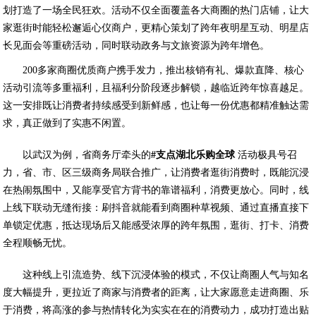
划打造了一场全民狂欢。活动不仅全面覆盖各大商圈的热门店铺，让大
家逛街时能轻松邂逅心仪商户，更精心策划了跨年夜明星互动、明星店
长见面会等重磅活动，同时联动政务与文旅资源为跨年增色。
200多家商圈优质商户携手发力，推出核销有礼、爆款直降、核心
活动引流等多重福利，且福利分阶段逐步解锁，越临近跨年惊喜越足。
这一安排既让消费者持续感受到新鲜感，也让每一份优惠都精准触达需
求，真正做到了实惠不闲置。
以武汉为例，省商务厅牵头的
#
支点湖北乐购全球
活动极具号召
力，省、市、区三级商务局联合推广，让消费者逛街消费时，既能沉浸
在热闹氛围中，又能享受官方背书的靠谱福利，消费更放心。同时，线
上线下联动无缝衔接：刷抖音就能看到商圈种草视频、通过直播直接下
单锁定优惠，抵达现场后又能感受浓厚的跨年氛围，逛街、打卡、消费
全程顺畅无忧。
这种线上引流造势、线下沉浸体验的模式，不仅让商圈人气与知名
度大幅提升，更拉近了商家与消费者的距离，让大家愿意走进商圈、乐
于消费，将高涨的参与热情转化为实实在在的消费动力，成功打造出贴