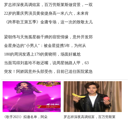
罗志祥深夜高调炫富，百万劳斯莱斯做背景，一双
2020-09-08
22岁的重庆男演员黄俊捷身高一米八六，未来肯
2020-09-08
《跨界歌王第五季》金庸专场，这一次的致敬太儿
2020-09-08
2020-09-08
梁朝伟与天煞孤星杨千嬅的宿世情缘，意外开发郑
金星身边的"小男人"：被金星提携5年，为何从
2020-09-08
180的周润发遇上179的黄晓明，场面好尴尬
2020-09-08
当面骂得刘嘉玲不敢还嘴，说周星驰路人甲，63
2020-09-08
突发！阿娇因意外头部受伤，目前已送往医院紧急
2020-09-08
2020-09-08
《歌手2021》拟邀名单，阿朵
罗志祥深夜高调炫富，百万劳斯莱