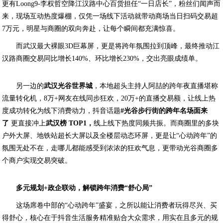
更有Loong9-李权哲空降江汉路中心百货担任“一日店长”，粉丝们闻声而
来，现场互动热度爆棚，仅凭一场线下活动就带动商场当日扫码交易超
7万元，明星与商圈的双向奔赴，让每个瞬间都充满惊喜。
而武汉最大裸眼3D巨幕屏，更是将跨年氛围拉到顶峰，最终推动江
汉路商圈交易同比增长140%、环比增长230%，交出亮眼成绩单。
另一边的
武汉光谷世界城
，本地超头主持人阿喆的跨年夜直播堪称
流量转化机，8万+网友在线同步狂欢，20万+的直播交易额，让线上热
度成功转化为线下消费动力，抖音话题
#
光谷步行街的跨年名场面来
了
更直接冲上
武汉榜
TOP1
，
线上线下热度同频共振。而商圈里的多块
户外大屏、地铁站超长大屏以及全楼层动态环屏，更是让“心动跨年”的
氛围无处不在，走哪儿都能感受到浓浓的狂欢气息，更带动光谷商圈多
个商户实现交易突破。
多元规划
+
政企联动，解锁跨年消费
“
舒心局
”
这场席卷中部的“心动跨年”盛宴，之所以能让消费者玩得尽兴、买
得舒心，核心在于抖音生活服务精准贴合大众需求，用实在且多元的规