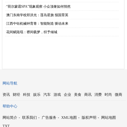
·
“荷尔蒙霜SPA”现象观察 小众顶奢如何悄然
·
澳门东南学校郑洪光：莲岛星旗 报国育英
·
江西中钰机械钟育青：智能制造 驱动未来
·
花间赋陆琨：襟间载梦，织予倾城
网站导航
资讯
财经
科技
娱乐
汽车
游戏
企业
美食
商讯
消费
时尚
微商
帮助中心
网站简介
-
联系我们
-
广告服务
-
XML地图
-
版权声明
-
网站地图
TXT