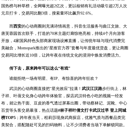
国热榜与种草榜，全网曝光超2亿次，更以核销有礼活动吸引超2万人次
元旦打卡，交易同比翻3倍，搜索量环比飙升92.6%。
而
西安
的心动商圈则充满诗情画意，抖音生活服务与曲江文旅、大
唐芙蓉园首次联手，打造的70米主题灯廊惊艳亮相，持续4个月向游客
开放，4家国风特色头部商家现场设摊直播，让传统年味与现代消费完
美融合，Momopark推出的“星推官力荐”套餐与年度最优货盘，更让商圈
交易同比增长近10倍，让跨年夜在传统文化的浸润中焕发消费活力。
传下去，原来跨年可以这么
“
有戏
”
谁能拒绝一场有明星、有IP、有惊喜的跨年狂欢？
武汉的心动商圈直接把“星光效应”拉满！
武汉江汉路
步行街上，林
子祥、叶蒨文化身心动跨年体验官，探店武汉特色小吃的视频一经发
布，就让热干面、豆皮的香气透过屏幕出圈，带动蔡林记、泥靴、中心
百货等头客交易暴涨，热点话题
#
林子祥叶倩文打卡武汉过早 登上同城
榜
TOP5
；跨年夜当天，程莉莎现身武商探店，优雅气质与西餐品类完
美契合，搭配随处可见的扫码物料，让不少消费者当场下单解锁同款。