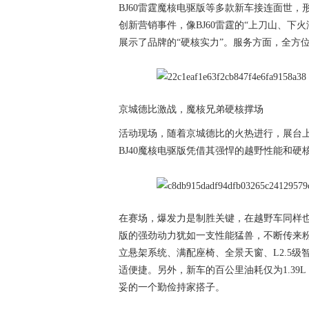
BJ60雷霆魔核电驱版等多款新车接连面世
创新营销事件，像BJ60雷霆的“上刀山、下火
展示了品牌的“硬核实力”。服务方面，全方
京城德比激战，魔核兄弟硬核撑场
活动现场，随着京城德比的火热进行，展台上
BJ40魔核电驱版凭借其强悍的越野性能和
在赛场，爆发力是制胜关键，在越野车同样也是。
版的强劲动力犹如一支性能猛兽，不断传来
立悬架系统、满配座椅、全景天窗、L2.5
适便捷。另外，新车的百公里油耗仅为1.39L
妥的一个勤俭持家搭子。