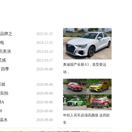
品牌之
2025-01-22
核电
2024-12-31
完美演
2023-03-24
式感
2023-03-17
奥迪国产全新A3，造型更运
，四季
2020-09-08
动，
万就
2020-09-08
，实拍
2020-09-08
MA
2020-09-08
0
2020-09-08
年轻人买车必须高颜值 这四款
温水
2020-09-08
车