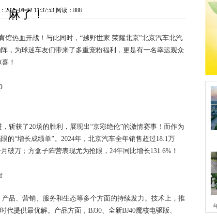
25-01-22 11:37:53
阅读：888
麻了！
育馆热血开战！与此同时，“越野世家 荣耀北京”北京汽车北汽
助阵，为球迷车友们带来了多重宠粉福利，更是有一名幸运观众
惊喜！
，斩获了20场的胜利，展现出“京彩绝伦”的激情赛事！而作为
的“增长成绩单”。2024年，北京汽车全年销售超过18.1万
月破万；方盒子阵营表现尤为抢眼，24年同比增长131.6%！
、产品、营销、服务和生态等多个方面的持续发力。技术上，推
时代提供最优解。产品方面，BJ30、全新BJ40魔核电驱版、