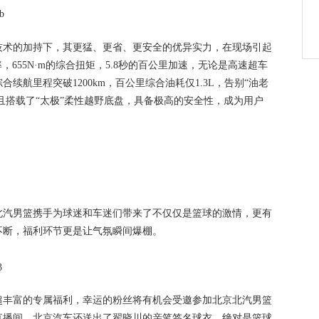
驱技术的加持下，其更猛、更省、更安全的优异实力，在现场引起
率，655N·m的综合扭矩，5.8秒的百公里加速，无论是高速超车
续航里程突破1200km，百公里综合油耗仅1.3L，告别“油老
，并且搭载了“太极”柔性越野底盘，具备极高的安全性，成为用户
北汽男篮携手为球迷和车迷们带来了不仅仅是篮球的激情，更有
不断，福利环节更是让气氛瞬间爆棚。
超丰富的专属福利，幸运的粉丝将有机会受邀参加北京北汽男篮
直播间，北京汽车还送出了翟晓川的亲笔签名球衣，绝对是篮球