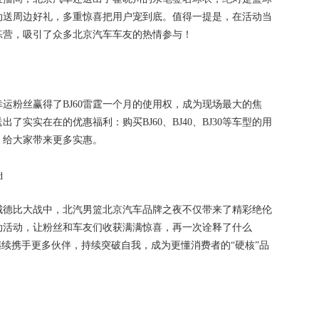
动送周边好礼，多重惊喜把用户宠到底。值得一提是，在活动当
练营，吸引了众多北京汽车车友的热情参与！
运粉丝赢得了BJ60雷霆一个月的使用权，成为现场最大的焦
实实在在的优惠福利：购买BJ60、BJ40、BJ30等车型的用
，给大家带来更多实惠。
城德比大战中，北汽男篮北京汽车品牌之夜不仅带来了精彩绝伦
动活动，让粉丝和车友们收获满满惊喜，再一次诠释了什么
继续携手更多伙伴，持续突破自我，成为更懂消费者的“硬核”品