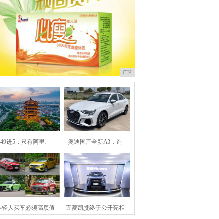
广告
49进5，只有阿里、
奥迪国产全新A3，造
年轻人买车必须高颜值
五菱凯捷终于公开亮相