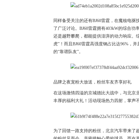
同样备受关注的还有BJ60雷霆，在魔核电
了广泛讨论。BJ60雷霆拥有403kW的综合功
还是越野攀爬，都能提供澎湃的动力响应。综合
虎”！而且BJ60雷霆高强度钢占比达96%
的“靠谱队友”。
品牌之夜宠粉大放送，粉丝车友齐享好礼
在这场激情四溢的京城德比大战中，与北京
丰厚的福利大礼！活动现场热力四射，掌声
为了回馈一路支持的粉丝，北京汽车带来了
的粉丝见面会，亲密接触心爱的球员。而在