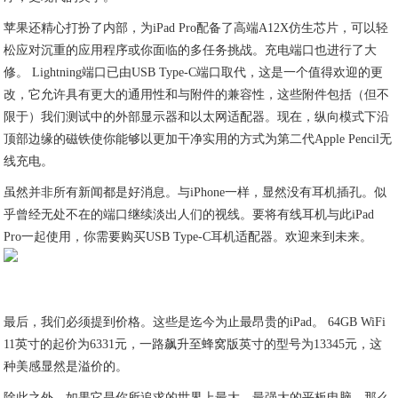
苹果还精心打扮了内部，为iPad Pro配备了高端A12X仿生芯片，可以轻
松应对沉重的应用程序或你面临的多任务挑战。充电端口也进行了大
修。 Lightning端口已由USB Type-C端口取代，这是一个值得欢迎的更
改，它允许具有更大的通用性和与附件的兼容性，这些附件包括（但不
限于）我们测试中的外部显示器和以太网适配器。现在，纵向模式下沿
顶部边缘的磁铁使你能够以更加干净实用的方式为第二代Apple Pencil无
线充电。
虽然并非所有新闻都是好消息。与iPhone一样，显然没有耳机插孔。似
乎曾经无处不在的端口继续淡出人们的视线。要将有线耳机与此iPad
Pro一起使用，你需要购买USB Type-C耳机适配器。欢迎来到未来。
最后，我们必须提到价格。这些是迄今为止最昂贵的iPad。 64GB WiFi
11英寸的起价为6331元，一路飙升至蜂窝版英寸的型号为13345元，这
种美感显然是溢价的。
除此之外，如果它是你所追求的世界上最大，最强大的平板电脑，那么