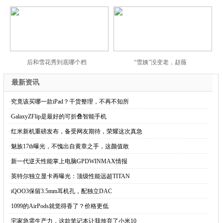
后和雪花秀到底哪个档
“雪姨”没变老，赵薇
最新资讯
·
究竟该买哪一款iPad？干货整理，不再不知所
·
GalaxyZFlip是最好的可折叠智能手机
·
红米新机重磅发布，备受网友期待，荣耀这次真急
·
魅族17th曝光，不愧出自黄章之手，这颜值敢
·
新一代逆天性能掌上电脑GPDWINMAX情报
·
英特尔独立显卡再曝光：顶级性能远超TITAN
·
iQOO3保留3.5mm耳机孔，配独立DAC
·
1099的AirPods就觉得香了？价格更低
·
宅家急需生产力，这款笔记本让我放弃了小米10