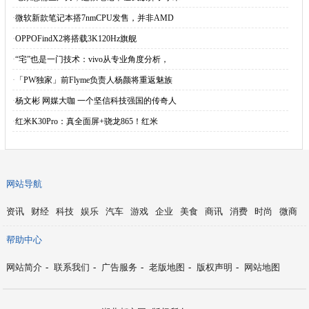
·
微软新款笔记本搭7nmCPU发售，并非AMD
·
OPPOFindX2将搭载3K120Hz旗舰
·
“宅”也是一门技术：vivo从专业角度分析，
·
「PW独家」前Flyme负责人杨颜将重返魅族
·
杨文彬 网媒大咖 一个坚信科技强国的传奇人
·
红米K30Pro：真全面屏+骁龙865！红米
网站导航
资讯
财经
科技
娱乐
汽车
游戏
企业
美食
商讯
消费
时尚
微商
帮助中心
网站简介
-
联系我们
-
广告服务
-
老版地图
-
版权声明
-
网站地图