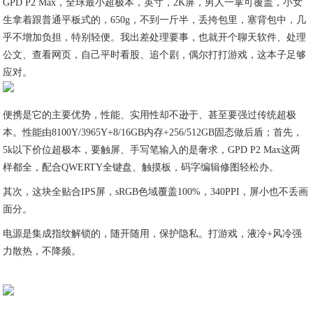
GPD P2 Max，全球最小超极本，英寸，2K屏，男人一掌可覆盖，小女
生拿着跟普通平板式的，650g，不到一斤半，丢挎包里，塞背包中，几
乎不增加负担，特别轻便。我出差处理要事，也就开个聊天软件、处理
公文、查看网页，自己平时看股、追个剧，偶尔打打游戏，这本子足够
应对。
便携是它的主要优势，性能、实用性却不逊于、甚至要强过传统超极
本。性能由8100Y/3965Y+8/16GB内存+256/512GB固态做后盾；首先，
5k以下价位超极本，要触屏、手写笔输入的是奢求，GPD P2 Max这两
样都全，配合QWERTY全键盘、触摸板，码字编辑修图轻松办。
其次，这块全贴合IPS屏，sRGB色域覆盖100%，340PPI，屏小也不丢画
面分。
电源是集成指纹解锁的，随开随用，保护隐私。打游戏，液冷+风冷强
力散热，不降频。