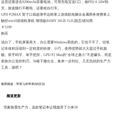
这货还塞进去9200mAh容量电池，可用充电宝连C口，做PD2.0 24W快
充，旅途随行不断电，还要啥自行车。
GPD P2MAX 英寸口袋超薄窄边框掌上游戏机电脑全金属商务便携掌上
触控win10游戏机掌机 增强版|8100Y 16GB 512G固态|琥珀黑
￥5199
购买
说白了，手机屏幕再大，办公需要Windows系统的，它也干不了。但笔
记本体积压缩到一定程度的轻便、小巧，使用优势就大大盖过手机旗
舰。双手码字、单手把持，GPD P2 Max的“全球之最小”不是噱头，而是
差旅办公党的利刃。5k银子撒出去，换来一步到位、几无负担的生产力
工具，值吧？
推荐阅读：
苹果7p和苹果8的区别
频道更新
宅家急需生产力，这款笔记本让我放弃了小米10