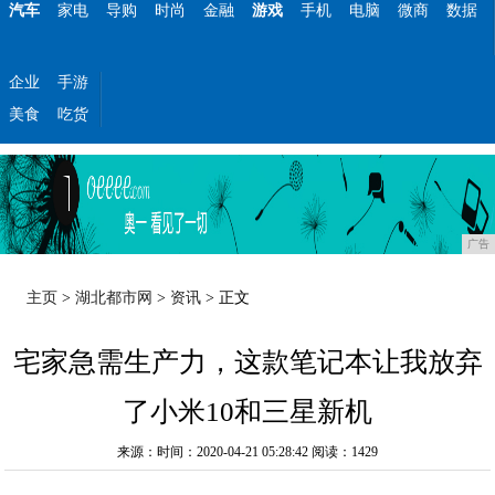
汽车
家电
导购
时尚
金融
游戏
手机
电脑
微商
数据
企业
手游
美食
吃货
广告
主页
>
湖北都市网
>
资讯
> 正文
宅家急需生产力，这款笔记本让我放弃
了小米10和三星新机
来源：时间：2020-04-21 05:28:42
阅读：1429