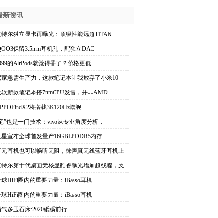
最新资讯
英特尔独立显卡再曝光：顶级性能远超TITAN
iQOO3保留3.5mm耳机孔，配独立DAC
099的AirPods就觉得香了？价格更低
宅家急需生产力，这款笔记本让我放弃了小米10
微软新款笔记本搭7nmCPU发售，并非AMD
PPOFindX2将搭载3K120Hz旗舰
“宅”也是一门技术：vivo从专业角度分析，
三星宣布全球首发量产16GBLPDDR5内存
百元耳机也可以畅听无阻，徕声真无线蓝牙耳机上
英特尔第十代桌面无核显酷睿曝光增加超线程，支
球HiFi圈内的重要力量：iBasso耳机
球HiFi圈内的重要力量：iBasso耳机
福气多玉石床:2020砥砺前行