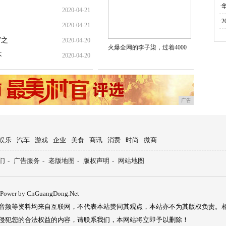
·
2020-04-21
·
2020-04-21
”之
2020-04-20
火爆全网的李子柒，过着4000
不
2020-04-20
广告
娱乐
汽车
游戏
企业
美食
商讯
消费
时尚
微商
们
-
广告服务
-
老版地图
-
版权声明
-
网站地图
Power by CnGuangDong.Net
音频等资料均来自互联网，不代表本站赞同其观点，本站亦不为其版权负责。
侵犯您的合法权益的内容，请联系我们，本网站将立即予以删除！