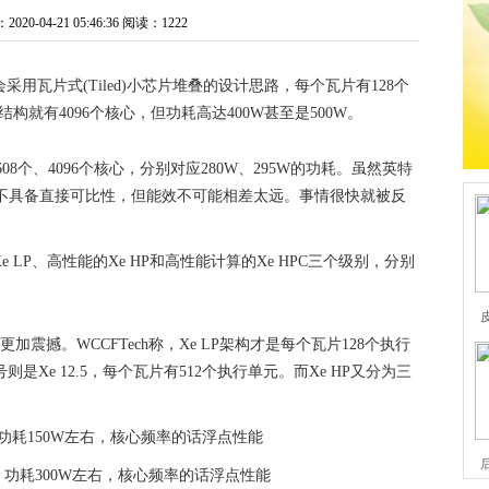
0-04-21 05:46:36
阅读：1222
用瓦片式(Tiled)小芯片堆叠的设计思路，每个瓦片有128个
构就有4096个核心，但功耗高达400W甚至是500W。
08个、4096个核心，分别对应280W、295W的功耗。虽然英特
不具备直接可比性，但能效不可能相差太远。事情很快就被反
LP、高性能的Xe HP和高性能计算的Xe HPC三个级别，分别
。
加震撼。WCCFTech称，Xe LP架构才是每个瓦片128个执行
编号则是Xe 12.5，每个瓦片有512个执行单元。而Xe HP又分为三
，功耗150W左右，核心频率的话浮点性能
心，功耗300W左右，核心频率的话浮点性能