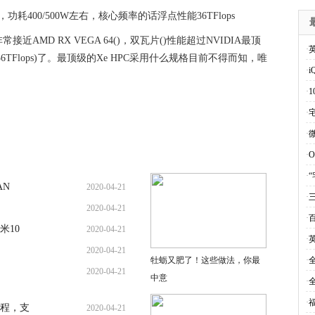
功耗400/500W左右，核心频率的话浮点性能36TFlops
AMD RX VEGA 64()，双瓦片()性能超过NVIDIA最顶
·
36TFlops)了。最顶级的Xe HPC采用什么规格目前不得而知，唯
·
·
1
·
·
·
O
·
AN
2020-04-21
·
2020-04-21
·
米10
2020-04-21
·
2020-04-21
牡蛎又肥了！这些做法，你最
·
全
2020-04-21
中意
·
全
·
程，支
2020-04-21