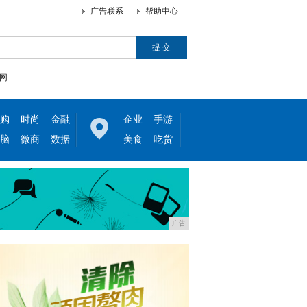
广告联系
帮助中心
网
购
时尚
金融
企业
手游
脑
微商
数据
美食
吃货
广告