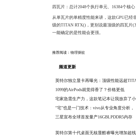
四瓦片：总计2048个执行单元、16384个核心，
从单瓦片的单精度性能来讲，这款GPU已经非常接近
级的TITAN RTX()，更别说最顶级的四瓦片(
一能确定的是性能会更强。
推荐阅读：
物理驱蚊
频道更新
英特尔独立显卡再曝光：顶级性能远超TIT
1099的AirPods就觉得香了？价格更低
宅家急需生产力，这款笔记本让我放弃了小
“宅”也是一门技术：vivo从专业角度分析，
三星宣布全球首发量产16GBLPDDR5内存
英特尔第十代桌面无核显酷睿曝光增加超线