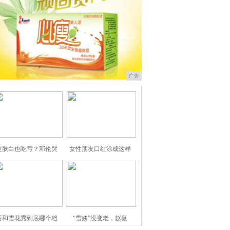
广告
皮肤白也吃亏？邓伦哭
女性朋友口红涂成这样
后和雪花秀到底哪个档
“雪姨”没变老，赵薇