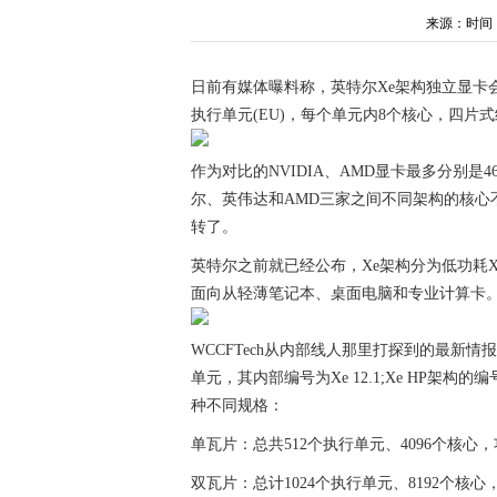
来源：时间：202
日前有媒体曝料称，英特尔Xe架构独立显卡会采
执行单元(EU)，每个单元内8个核心，四片式结
作为对比的NVIDIA、AMD显卡最多分别是46
尔、英伟达和AMD三家之间不同架构的核心
转了。
英特尔之前就已经公布，Xe架构分为低功耗Xe 
面向从轻薄笔记本、桌面电脑和专业计算卡
WCCFTech从内部线人那里打探到的最新情报更
单元，其内部编号为Xe 12.1;Xe HP架构的
种不同规格：
单瓦片：总共512个执行单元、4096个核心
双瓦片：总计1024个执行单元、8192个核