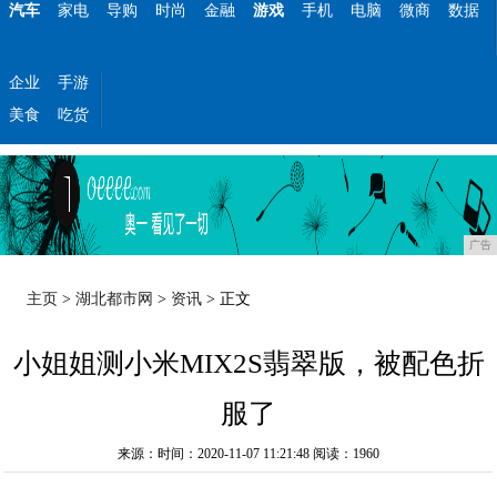
汽车
家电
导购
时尚
金融
游戏
手机
电脑
微商
数据
企业
手游
美食
吃货
广告
主页
>
湖北都市网
>
资讯
> 正文
小姐姐测小米MIX2S翡翠版，被配色折
服了
来源：时间：2020-11-07 11:21:48
阅读：1960