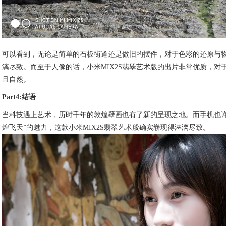
可以看到，无论是简单的石板街道还是做旧的摆件，对于色彩的还原与
漓尽致。而至于人像的话，小米MIX2S翡翠艺术版的出片非常优质，
且自然。
Part4:结语
当科技遇上艺术，历时千年的敦煌壁画也有了新的呈现之地。而手机也许是
煌飞天”的魅力，这款小米MIX2S翡翠艺术般确实崭现得淋漓尽致。