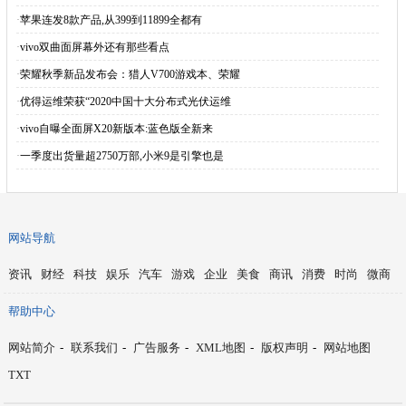
·
苹果连发8款产品,从399到11899全都有
·
vivo双曲面屏幕外还有那些看点
·
荣耀秋季新品发布会：猎人V700游戏本、荣耀
·
优得运维荣获“2020中国十大分布式光伏运维
·
vivo自曝全面屏X20新版本:蓝色版全新来
·
一季度出货量超2750万部,小米9是引擎也是
网站导航
资讯
财经
科技
娱乐
汽车
游戏
企业
美食
商讯
消费
时尚
微商
帮助中心
网站简介
-
联系我们
-
广告服务
-
XML地图
-
版权声明
-
网站地图
TXT