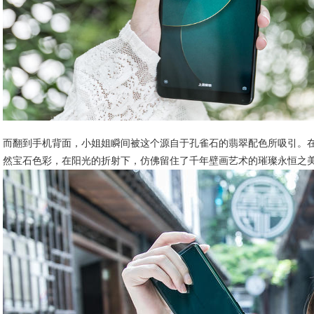
而翻到手机背面，小姐姐瞬间被这个源自于孔雀石的翡翠配色所吸引。在
然宝石色彩，在阳光的折射下，仿佛留住了千年壁画艺术的璀璨永恒之