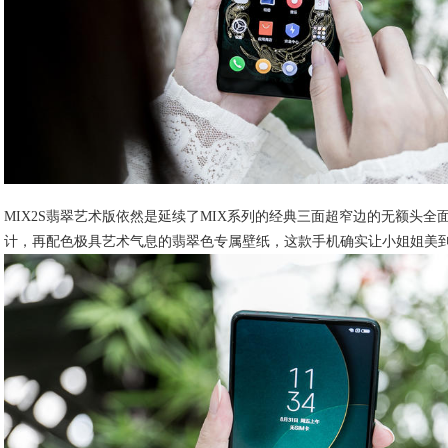
MIX2S翡翠艺术版依然是延续了MIX系列的经典三面超窄边的无额头
计，再配色极具艺术气息的翡翠色专属壁纸，这款手机确实让小姐姐美