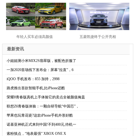
年轻人买车必须高颜值
五菱凯捷终于公开亮相
最新资讯
·
小姐姐测小米MIX2S翡翠版，被配色折服了
·
一加2020首场线下发布会：屏幕“拉直”，6
·
iQOO 手机发布：855 加持，2998
·
路虎推出首款智能手机,比iPhone还酷
·
荣耀8青春版真机上手体验它的卖点全被颜值掩盖
·
联想Z6青春版体验：一颗自研导航“中国芯”，
·
苹果也玩青花瓷?这款iPhone手机外形好酷
·
诺基亚神机正式来到中国!不到400元,待机一
·
索粉慎点，“地表最强” XBOX ONE X