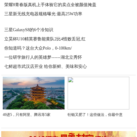
荣耀8青春版真机上手体验它的卖点全被颜值掩盖
2020-11-07
三星新无线充电器规格曝光:最高25W功率
2020-11-07
2020-11-07
三星GalaxyS8的6个冷知识
立昊杯U10精英赛鲁能黄队2比4惜败丢冠,红
2020-11-07
你知道吗？这台大众Polo，0-100km/
2020-11-07
一位研学旅行人的英雄梦------湖北立秀怀
2020-11-07
七鲜超市武汉店开业 给你新鲜、美味和安心
2020-11-06
2020-11-06
49进5，只有阿里、腾讯等5家
牡蛎又肥了！这些做法，你最中意