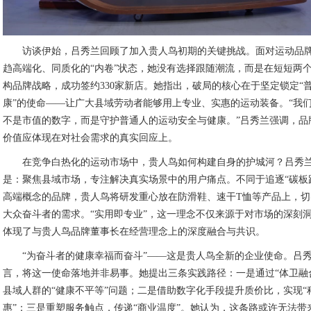
访谈伊始，吕秀兰回顾了加入贵人鸟初期的关键挑战。面对运动品
趋高端化、同质化的“内卷”状态，她没有选择跟随潮流，而是在短短两
构品牌战略，成功签约330家新店。她指出，破局的核心在于坚定锁定“
康”的使命——让广大县域劳动者能够用上专业、实惠的运动装备。“我
不是市值的数字，而是守护普通人的运动安全与健康。”吕秀兰强调，品
价值应体现在对社会需求的真实回应上。
在竞争白热化的运动市场中，贵人鸟如何构建自身的护城河？吕秀
是：聚焦县域市场，专注解决真实场景中的用户痛点。不同于追逐“碳板
高端概念的品牌，贵人鸟将研发重心放在防滑鞋、速干T恤等产品上，
大众奋斗者的需求。“实用即专业”，这一理念不仅来源于对市场的深刻
体现了与贵人鸟品牌董事长在经营理念上的深度融合与共识。
“为奋斗者的健康幸福而奋斗”——这是贵人鸟全新的企业使命。吕
言，将这一使命落地并非易事。她提出三条实践路径：一是通过“体卫融
县域人群的“健康不平等”问题；二是借助数字化手段提升质价比，实现“
惠”；三是重塑服务触点，传递“商业温度”。她认为，这条路或许无法带