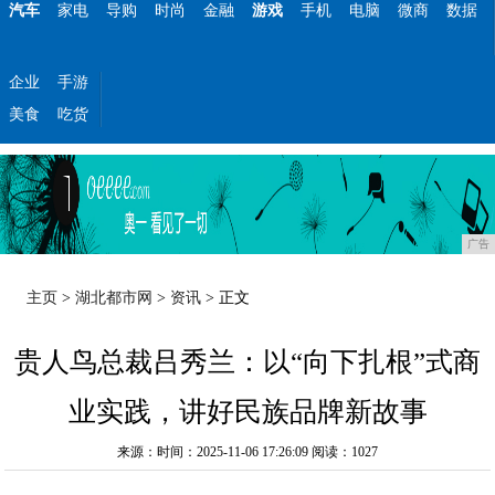
汽车
家电
导购
时尚
金融
游戏
手机
电脑
微商
数据
企业
手游
美食
吃货
广告
主页
>
湖北都市网
>
资讯
> 正文
贵人鸟总裁吕秀兰：以“向下扎根”式商
业实践，讲好民族品牌新故事
来源：时间：2025-11-06 17:26:09
阅读：1027