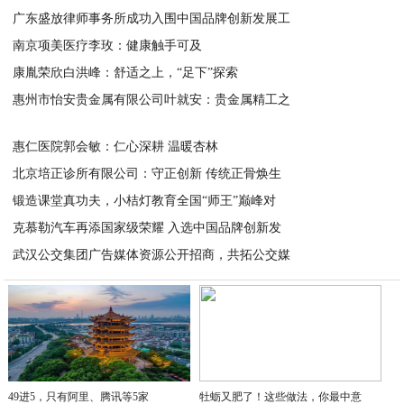
广东盛放律师事务所成功入围中国品牌创新发展工
2025-11-06
南京项美医疗李玫：健康触手可及
2025-11-05
康胤荣欣白洪峰：舒适之上，“足下”探索
2025-11-05
惠州市怡安贵金属有限公司叶就安：贵金属精工之
2025-10-28
2025-10-28
惠仁医院郭会敏：仁心深耕 温暖杏林
北京培正诊所有限公司：守正创新 传统正骨焕生
2025-10-28
锻造课堂真功夫，小桔灯教育全国“师王”巅峰对
2025-10-28
克慕勒汽车再添国家级荣耀 入选中国品牌创新发
2025-10-28
武汉公交集团广告媒体资源公开招商，共拓公交媒
2025-10-27
2025-10-27
49进5，只有阿里、腾讯等5家
牡蛎又肥了！这些做法，你最中意