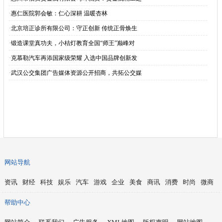
·
惠仁医院郭会敏：仁心深耕 温暖杏林
·
北京培正诊所有限公司：守正创新 传统正骨焕生
·
锻造课堂真功夫，小桔灯教育全国“师王”巅峰对
·
克慕勒汽车再添国家级荣耀 入选中国品牌创新发
·
武汉公交集团广告媒体资源公开招商，共拓公交媒
网站导航
资讯
财经
科技
娱乐
汽车
游戏
企业
美食
商讯
消费
时尚
微商
帮助中心