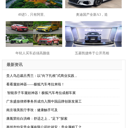
49进5，只有阿里、
奥迪国产全新A3，造
年轻人买车必须高颜值
五菱凯捷终于公开亮相
最新资讯
·
贵人鸟总裁吕秀兰：以“向下扎根”式商业实践，
·
看看遛娃神器——极狐汽车考拉来啦！
·
智能亲子车遛娃神器！极狐汽车考拉成都车展
·
广东盛放律师事务所成功入围中国品牌创新发展工
·
南京项美医疗李玫：健康触手可及
·
康胤荣欣白洪峰：舒适之上，“足下”探索
·
惠州市怡安贵金属有限公司叶就安：贵金属精工之