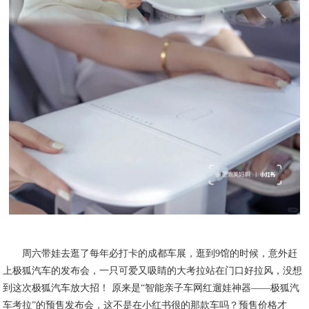
周六带娃去逛了每年必打卡的成都车展，逛到9馆的时候，意外赶
上极狐汽车的发布会，一只可爱又吸睛的大考拉站在门口好拉风，没想
到这次极狐汽车放大招！ 原来是“智能亲子车网红遛娃神器——极狐汽
车考拉”的预售发布会，这不是在小红书很的那款车吗？预售价格才