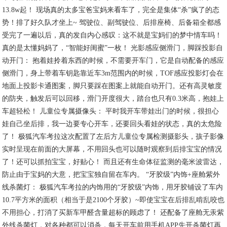
13.8w起！ 现场真的太多宝爸宝妈来看车了，完全是集体“杀”疯了的态
势！排了好久队才坐上~ 驾驶位、副驾驶位、后排座椅、后备箱全都感
受完了一遍以后，真的发自内心感叹：这不就是宝妈们的梦中情车吗！
真的是太懂妈妈了，“智能好闺蜜”一枚！ 光影感应侧滑门，脚踩投影自
动开门： 抱着娃拎着东西的时候，不需要开车门，它是自动配备的感应
侧滑门，身上带着车钥匙靠近车3m范围内的时候，TOF感应投影灯会在
地面上投影卡通图案，脚只要踩在图案上就能自动开门。还有高灵敏度
的防夹，触发后可以回移，滑门开度很大，踏台也只有0.3米高，抱娃上
车超轻松！ 儿童位专属摄像头： 平时我开车带娃出门的时候，很担心
娃自己坐后排，我一边要专心开车，还要回头看娃的状态，真的太危险
了！ 极狐汽车考拉这次配置了左后方儿童位专属检测摄影头，孩子影像
实时呈现在前面的大屏幕，不用回头也可以随时观察到后排宝宝的情况
了！还可以抓拍宝宝，好贴心！ 而且还有生命体征监测的毫米波雷达，
防止由于宝妈的大意，把宝宝独自留在车内。 “牙胶级”内饰+座舱紫外
线杀菌灯： 极狐汽车考拉的内饰用的“牙胶级”内饰，用牙胶铺设了车内
10.7平方米的面积（相当于是2100个牙胶）~即使宝宝在后排乱啃乱咬也
不用担心，打消了买新车甲醛含量超标的顾虑了！ 还配备了座舱无汞紫
外线杀菌灯，对各种都可以消杀，每天开车前用手机APP先开杀菌灯再