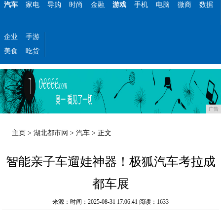
汽车
家电
导购
时尚
金融
游戏
手机
电脑
微商
数据
企业
手游
美食
吃货
广告
主页
>
湖北都市网
>
汽车
> 正文
智能亲子车遛娃神器！极狐汽车考拉成
都车展
来源：时间：2025-08-31 17:06:41
阅读：1633