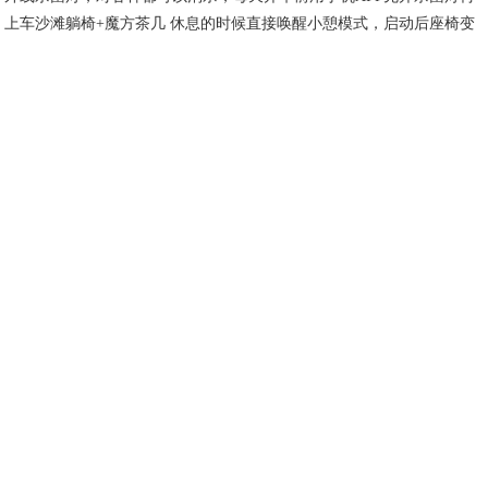
上车沙滩躺椅+魔方茶几 休息的时候直接唤醒小憩模式，启动后座椅变
换至沙滩躺椅模式，整车进入AUTO模式，座椅可以通风也可以加热~
魔方茶几真的深深爱住！前后随便移动，打开是一张260mmx500mm的
平整桌面，给宝宝喂辅食、冲奶粉、妈妈吃饭化妆、处理工作、宝宝玩
游戏，这个设计真的太棒了！ 20w以内的价格，30w豪华车的超值价
值，带娃的姐妹们，这波羊毛必须薅到手！
#躺赢式当妈攻略
#遛娃神器
极狐汽车考拉
#遛娃出行指南
#妈咪支招联盟
#妈妈能量俱乐部
推荐阅读：
频道更新
智能亲子车遛娃神器！极狐汽车考拉成都车展
打造“森系”场景力，极狐阿尔法S/T森林版首
2025-08-31
上海车展被围观 极狐阿尔法S/T森林版带你
2023-04-18
看京城德比大战，开走魔核新车，北京汽车品牌之
2023-04-18