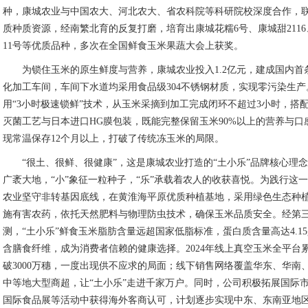
种，康城农业与中国农大、河北农大、省农科院等科研院校深度合作，
质种质资源，经南繁北育的反复打磨，培育出康城花糯6号、康城甜211
11号等优质品种，多次在全国鲜食玉米果蔬大会上获奖。
为锁住玉米的原生鲜度与营养，康城农业投入1.2亿元，建成国内首
化加工车间，车间下水道均采用食品级304不锈钢材质，实现零污染生产
用“3小时极速锁鲜”技术，从玉米采摘到加工完成闭环不超过3小时，搭配
灭菌工艺与日本进口HG膜包装，既能完整保留玉米90%以上的营养与口
现常温保存12个月以上，打破了传统冻玉米的局限。
“很土、很鲜、很健康”，这是康城农业打造的“土小乐”品牌核心理念
广袤大地，“小”象征一粒种子，“乐”承载着农人的收获喜悦。为践行这
农业坚守非转基因底线，在黄淮海平原优质种植基地，采用绿色生态种
施有害农药，依托天然肥料与物理防虫技术，确保玉米品质安全。经第
测，“土小乐”鲜食玉米脂肪含量远超国家低脂标准，蛋白质含量高达4.15g/
含膳食纤维，成为消费者信赖的健康选择。2024年线上真空玉米全平台
破3000万穗，一度出现供不应求的局面；线下销售网络覆盖华东、华南
中等地大型商超，让“土小乐”走进千家万户。同时，公司积极拓展国际
国际食品展等活动中获得海外客商认可，计划逐步实现中东、东南亚地