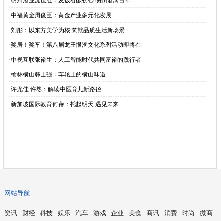
·
明州酒业沈也红：麦饭石酿初心 明州酒润百年
·
中福黄金周俊臣：黄金产业多元化发展
·
刘彤：以东方美学为核 筑就品质生活新场景
·
奖房！奖车！第八届龙王恨渔文化系列活动即将在
·
中视互联张裕生：人工智能时代共同富裕的践行者
·
榆林横山韩士强：车轮上的横山味道
·
许尤佳 许然：解读中医育儿新路径
·
新加坡国际教育何蓓：托起明天 遇见未来
网站导航
资讯
财经
科技
娱乐
汽车
游戏
企业
美食
商讯
消费
时尚
微商