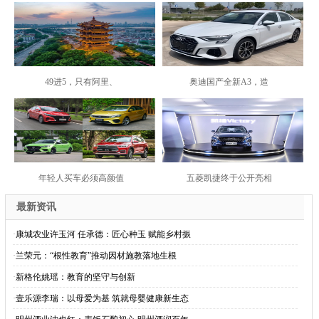
49进5，只有阿里、
奥迪国产全新A3，造
年轻人买车必须高颜值
五菱凯捷终于公开亮相
最新资讯
·
康城农业许玉河 任承德：匠心种玉 赋能乡村振
·
兰荣元：“根性教育”推动因材施教落地生根
·
新格伦姚瑶：教育的坚守与创新
·
壹乐源李瑞：以母爱为基 筑就母婴健康新生态