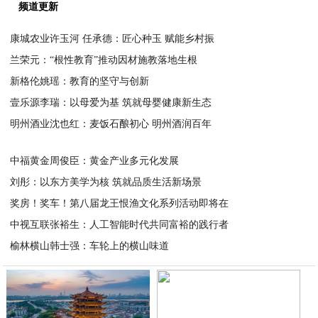
频道更新
康城农业许玉河 任承德：匠心种玉 赋能乡村振
兰荣元：“根性教育”推动因材施教落地生根
2026-04-28
新格伦姚瑶：教育的坚守与创新
2026-04-28
壹乐源李瑞：以母爱为基 筑就母婴健康新生态
2026-04-27
明州酒业沈也红：麦饭石酿初心 明州酒润百年
2026-04-27
2026-04-27
中福黄金周俊臣：黄金产业多元化发展
刘彤：以东方美学为核 筑就品质生活新场景
2026-04-27
奖房！奖车！第八届龙王恨渔文化系列活动即将在
2026-04-27
中视互联张裕生：人工智能时代共同富裕的践行者
2026-04-24
榆林横山韩士强：车轮上的横山味道
2026-04-24
2026-04-24