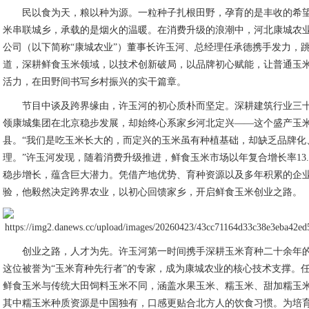
民以食为天，粮以种为源。一粒种子扎根田野，孕育的是丰收的希
米串联城乡，承载的是烟火的温暖。在消费升级的浪潮中，河北康城农
公司（以下简称“康城农业”）董事长许玉河、总经理任承德携手发力，
道，深耕鲜食玉米领域，以技术创新破局，以品牌初心赋能，让普通玉
活力，在田野间书写乡村振兴的实干篇章。
节目中谈及跨界缘由，许玉河的初心质朴而坚定。深耕建筑行业三
领康城集团在北京稳步发展，却始终心系家乡河北定兴——这个盛产玉
县。“我们是吃玉米长大的，而定兴的玉米虽有种植基础，却缺乏品牌化
理。”许玉河发现，随着消费升级推进，鲜食玉米市场以年复合增长率13.
稳步增长，蕴含巨大潜力。凭借产地优势、育种资源以及多年积累的企
验，他毅然决定跨界农业，以初心回馈家乡，开启鲜食玉米创业之路。
创业之路，人才为先。许玉河第一时间携手深耕玉米育种二十余年
这位被誉为“玉米育种先行者”的专家，成为康城农业的核心技术支撑。
鲜食玉米与传统大田饲料玉米不同，涵盖水果玉米、糯玉米、甜加糯玉
其中糯玉米种质资源是中国独有，口感更贴合北方人的饮食习惯。为培