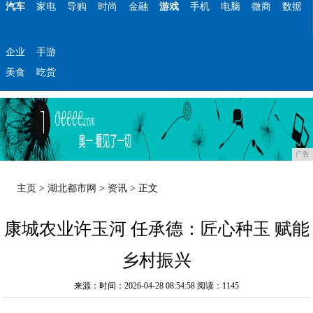
汽车
家电
导购
时尚
金融
游戏
手机
电脑
微商
数据
企业
手游
美食
吃货
广告
主页
>
湖北都市网
>
资讯
> 正文
康城农业许玉河 任承德：匠心种玉 赋能
乡村振兴
来源：时间：2026-04-28 08:54:58
阅读：1145