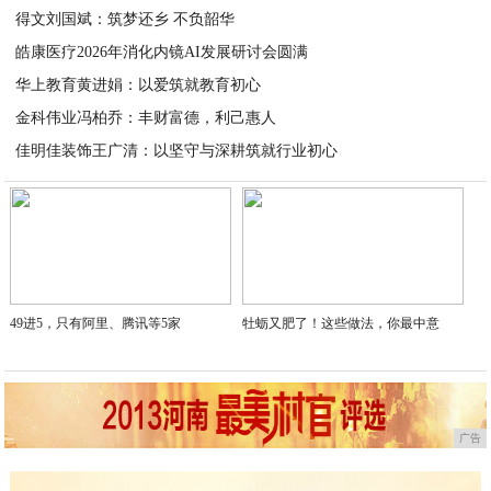
得文刘国斌：筑梦还乡 不负韶华
皓康医疗2026年消化内镜AI发展研讨会圆满
2026-05-08
华上教育黄进娟：以爱筑就教育初心
2026-04-28
金科伟业冯柏乔：丰财富德，利己惠人
2026-04-28
佳明佳装饰王广清：以坚守与深耕筑就行业初心
2026-04-28
2026-04-28
49进5，只有阿里、腾讯等5家
牡蛎又肥了！这些做法，你最中意
广告