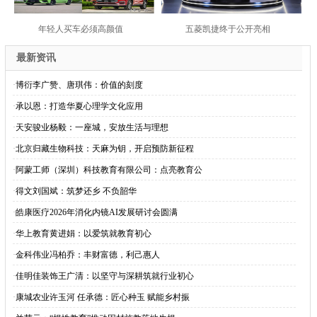
年轻人买车必须高颜值
五菱凯捷终于公开亮相
最新资讯
·
博衍李广赞、唐琪伟：价值的刻度
·
承以恩：打造华夏心理学文化应用
·
天安骏业杨毅：一座城，安放生活与理想
·
北京归藏生物科技：天麻为钥，开启预防新征程
·
阿蒙工师（深圳）科技教育有限公司：点亮教育公
·
得文刘国斌：筑梦还乡 不负韶华
·
皓康医疗2026年消化内镜AI发展研讨会圆满
·
华上教育黄进娟：以爱筑就教育初心
·
金科伟业冯柏乔：丰财富德，利己惠人
·
佳明佳装饰王广清：以坚守与深耕筑就行业初心
·
康城农业许玉河 任承德：匠心种玉 赋能乡村振