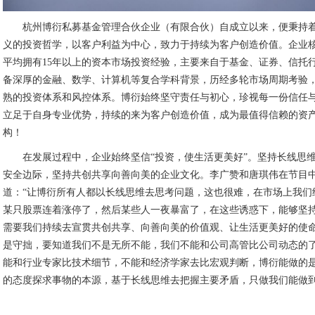
杭州博衍私募基金管理合伙企业（有限合伙）自成立以来，便秉持
义的投资哲学，以客户利益为中心，致力于持续为客户创造价值。企业
平均拥有15年以上的资本市场投资经验，主要来自于基金、证券、信托
备深厚的金融、数学、计算机等复合学科背景，历经多轮市场周期考验
熟的投资体系和风控体系。博衍始终坚守责任与初心，珍视每一份信任
立足于自身专业优势，持续的来为客户创造价值，成为最值得信赖的资
构！
在发展过程中，企业始终坚信“投资，使生活更美好”。坚持长线思
安全边际，坚持共创共享向善向美的企业文化。李广赞和唐琪伟在节目
道：“让博衍所有人都以长线思维去思考问题，这也很难，在市场上我们
某只股票连着涨停了，然后某些人一夜暴富了，在这些诱惑下，能够坚
需要我们持续去宣贯共创共享、向善向美的价值观、让生活更美好的使
是守拙，要知道我们不是无所不能，我们不能和公司高管比公司动态的
能和行业专家比技术细节，不能和经济学家去比宏观判断，博衍能做的
的态度探求事物的本源，基于长线思维去把握主要矛盾，只做我们能做到