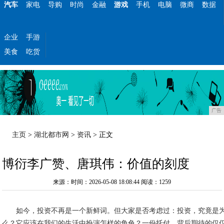
汽车
家电
导购
时尚
金融
游戏
手机
电脑
微商
数据
企业
手游
美食
吃货
广告
主页
>
湖北都市网
>
资讯
> 正文
博衍李广赞、唐琪伟：价值的刻度
来源：时间：2026-05-08 18:08:44
阅读：1259
如今，投资不再是一个新鲜词。但大家是否考虑过：投资，究竟是
么？它应该在我们的生活中扮演怎样的角色？一份托付，背后期待的仅