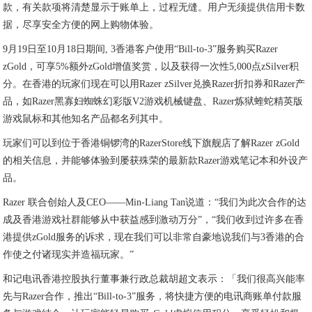
款，有关款项将清楚显示于账单上，过程无缝。用户无须提供信用卡数
据，尽享安全方便的网上购物体验。
9月19日至10月18日期间, 3香港客户使用“Bill-to-3”服务购买Razer
zGold，可享5%额外zGold增值奖赏，以及获得一次性5,000点zSilver积
分。在香港的玩家们现在可以用Razer zSilver兑换Razer折扣券和Razer产
品，如Razer黑寡妇蜘蛛幻彩版V2游戏机械键盘、Razer炼狱蝰蛇精英版
游戏鼠标和其他知名产品都名列其中。
玩家们可以到位于香港铜锣湾的RazerStore线下旗舰店了解Razer zGold
的相关信息，并能够体验到屡获殊荣的最新款Razer游戏笔记本和外设产
品。
Razer 联合创始人及CEO——Min-Liang Tan说道：“我们为此次合作的达
成及香港游戏社群能够从中获益感到激动万分”，“我们收到过许多在香
港提供zGold服务的诉求，现在我们可以非常自豪地说我们与3香港的合
作使之付诸现实并造福玩家。”
和记电讯香港控股执行董事兼行政总裁胡超文表示：「我们很高兴能率
先与Razer合作，推出“Bill-to-3”服务，将快捷方便的电讯商账单付款服