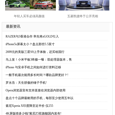
年轻人买车必须高颜值
五菱凯捷终于公开亮相
最新资讯
·
RAZER与3香港合作 率先将zGOLD引入
·
iPhone5s屏幕太小？盘点那些5.5英寸
·
2699元的美版三星S9上手体验，还买啥国行
·
马上发！小米平板3终极一曝：双处理器版本，售
·
iPhone 与安卓手机之间如何进行资料迁移
·
一般手机最次能用多长时间？哪款品牌更好？!
·
罗永浩：天生骄傲的锤子手机!
·
Opera浏览器宣布支持直接在浏览器内部使用
·
盘点十个品牌最耐用的手机，每部至少使用五年以
·
索尼Xperia X印度降至近半价 仅255
·
4K屏版猜多少钱?索尼Z5双旗舰国内发布!