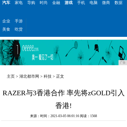
汽车
家电
导购
时尚
金融
游戏
手机
电脑
微商
数据
企业
手游
美食
吃货
广告
主页
>
湖北都市网
>
科技
> 正文
RAZER与3香港合作 率先将zGOLD引入
香港!
来源：时间：2021-03-05 06:01:16
阅读：1568