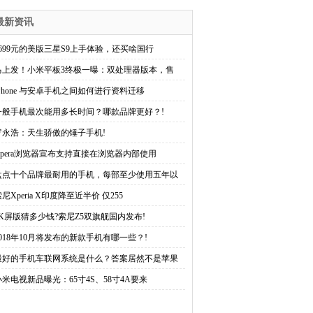
最新资讯
2699元的美版三星S9上手体验，还买啥国行
马上发！小米平板3终极一曝：双处理器版本，售
iPhone 与安卓手机之间如何进行资料迁移
一般手机最次能用多长时间？哪款品牌更好？!
罗永浩：天生骄傲的锤子手机!
Opera浏览器宣布支持直接在浏览器内部使用
盘点十个品牌最耐用的手机，每部至少使用五年以
尼Xperia X印度降至近半价 仅255
4K屏版猜多少钱?索尼Z5双旗舰国内发布!
2018年10月将发布的新款手机有哪一些？!
最好的手机车联网系统是什么？答案居然不是苹果
小米电视新品曝光：65寸4S、58寸4A要来