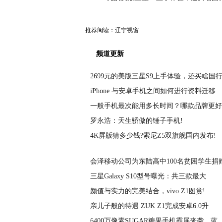
推荐阅读：
辽宁视窗
频道更新
2699元的美版三星S9上手体验，还买啥国
iPhone 与安卓手机之间如何进行资料迁移
一般手机最次能用多长时间？哪款品牌更好
罗永浩：天生骄傲的锤子手机!
4K屏版猜多少钱?索尼Z5双旗舰国内发布!
会泽移动公司为东陆高中100名贫困学生捐
三星Galaxy S10型号曝光：共三款最大
颜值与实力的完美结合，vivo Z1图赏!
亲儿子般的待遇 ZUK Z1完成安卓6.0升
6400万像素SUGAR糖果手机霸屏来袭，蓝