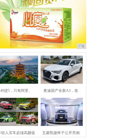
广告
49进5，只有阿里、
奥迪国产全新A3，造
年轻人买车必须高颜值
五菱凯捷终于公开亮相