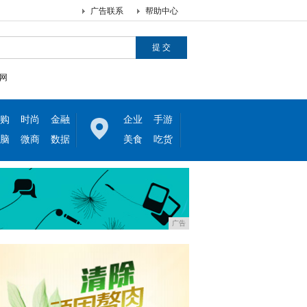
广告联系
帮助中心
网
购
时尚
金融
企业
手游
脑
微商
数据
美食
吃货
广告