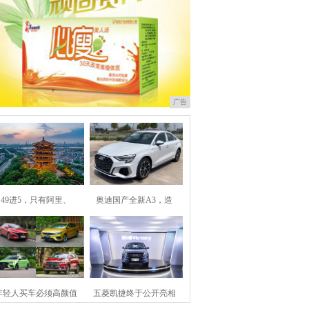
广告
49进5，只有阿里、
奥迪国产全新A3，造
年轻人买车必须高颜值
五菱凯捷终于公开亮相