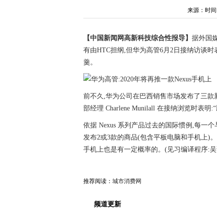
来源：时间：20
【中国新闻网高新科技综合性报导】
据外国媒
有由HTC担纲,但华为高管6月2日接纳访谈时表
羹。
前不久,华为公司在巴西销售市场发布了三款新产品—
部经理 Charlene Munilall 在接纳浏览
依据 Nexus 系列产品过去的国际惯例,每一个与
发布2或3款的商品(包含平板电脑和手机上)。
手机上也是有一定概率的。(见习编译程序:吴诺
推荐阅读：
城市消费网
频道更新