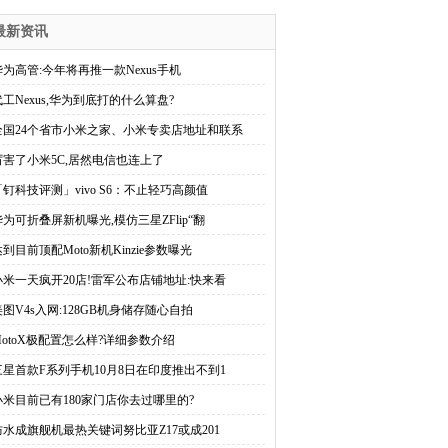
最新资讯
华为高管:今年将再推一款Nexus手机
代工Nexus,华为到底打的什么算盘?
全国24个省市小米之家、小米专卖店地址和联系
厉害了小米5C,居然电信也连上了
「钉科技评测」vivo S6：不止轻巧高颜值
华为可折叠屏新机曝光,模仿三星ZFlip“翻
达到目前顶配Moto新机Kinzie参数曝光
小米一天疯开20店!雷军公布店铺地址:快来看
美图V4s入网:128GB机身储存随心自拍
MotoX极配置怎么样?详细参数介绍
三星首款F系列手机10月8日在印度推出不到1
小米目前已有180家门店你去过哪里的?
防水成旗舰机最热关键词努比亚Z17或成201