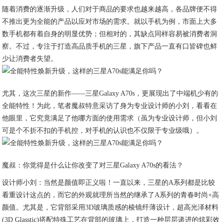
随着消费的逐渐升级，人们对于商品的要求也越来越高，各品牌便不得
不推出更为全能的产品以应对市场的需求。就以手机为例，市面上大多
数手机都有着自身的明显优势；但相对的，其缺点同样容易被消费者洞
察。不过，专注于打造高品质手机的三星，旗下产品一直有口皆碑也鲜
少让消费者失望。
尤其，这次三星的新作——三星Galaxy A70s，更展现出了中端机少有的
全能特性！为此，笔者魔叔特意采访了身为专业设计师的小刘，看看在
他眼里，它究竟满足了他哪方面的使用需求（虽为专业设计师，但小刘
可是个不折不扣的手机控，对手机的认识也不仅限于专业级哦）。
魔叔：你觉得是什么让你改变了对三星Galaxy A70s的看法？
设计师小刘：当然是颜值即正义啦！一直以来，三星的A系列都是比较
看重设计这点的，而它的外观就理所当然的继承了A系列的青春时尚+高
颜值。尤其是，它背部采用3D玻璃质感的棱镜纤薄设计，超高光泽材料
(3D Glasstic)搭配特殊工艺在背部的玻璃上，打造一种层层递进的炫彩效