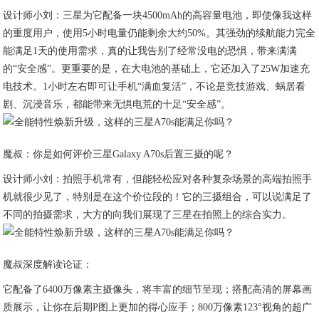
设计师小刘：三星为它配备一块4500mAh的高容量电池，即使像我这样
的重度用户，使用5小时电量仍能剩余大约50%。其强劲的续航能力完全
能满足1天的使用需求，真的让我告别了经常没电的恐惧，带来满满
的“安全感”。更重要的是，在大电池的基础上，它还加入了25W加速充
电技术。1小时左右即可让手机“满血复活”，不论是竞技游戏、蜗居看
剧、沉浸音乐，都能带来无惧电荒的十足“安全感”。
魔叔：你是如何评价三星Galaxy A70s后置三摄的呢？
设计师小刘：拍照手机常有，但能轻松应对各种复杂场景的高端拍照手
机就很少见了，特别是在这个价位段的！它的三摄组合，可以说满足了
不同的拍摄需求，大方的向我们展现了三星在拍照上的综合实力。
魔叔深度解读论证：
它配备了6400万像素主摄像头，将丰富的细节呈现；搭配高清的屏幕画
质展示，让你在后期P图上更加的得心应手；800万像素123°视角的超广