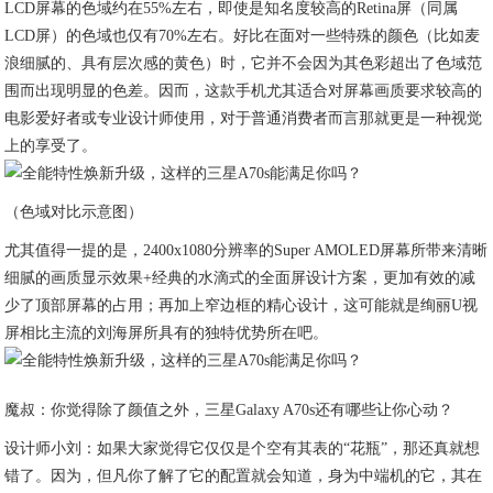
LCD屏幕的色域约在55%左右，即使是知名度较高的Retina屏（同属
LCD屏）的色域也仅有70%左右。好比在面对一些特殊的颜色（比如麦
浪细腻的、具有层次感的黄色）时，它并不会因为其色彩超出了色域范
围而出现明显的色差。因而，这款手机尤其适合对屏幕画质要求较高的
电影爱好者或专业设计师使用，对于普通消费者而言那就更是一种视觉
上的享受了。
（色域对比示意图）
尤其值得一提的是，2400x1080分辨率的Super AMOLED屏幕所带来清晰
细腻的画质显示效果+经典的水滴式的全面屏设计方案，更加有效的减
少了顶部屏幕的占用；再加上窄边框的精心设计，这可能就是绚丽U视
屏相比主流的刘海屏所具有的独特优势所在吧。
魔叔：你觉得除了颜值之外，三星Galaxy A70s还有哪些让你心动？
设计师小刘：如果大家觉得它仅仅是个空有其表的“花瓶”，那还真就想
错了。因为，但凡你了解了它的配置就会知道，身为中端机的它，其在