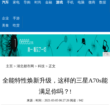
汽车
家电
导购
时尚
金融
游戏
手机
电脑
微商
数据
企业
手游
美食
吃货
广告
主页
>
湖北都市网
>
科技
> 正文
全能特性焕新升级，这样的三星A70s能
满足你吗？!
来源：时间：2021-03-05 06:27:26
阅读：942