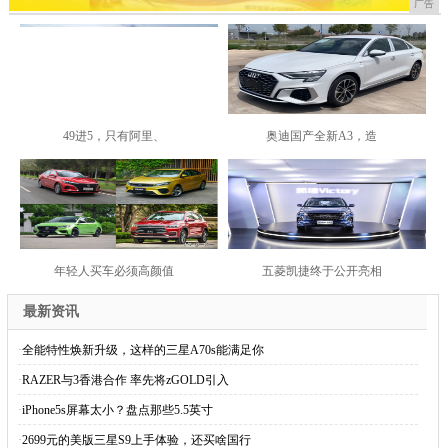
广告
49进5，只有阿里、
奥迪国产全新A3，造
年轻人买车必须高颜值
五菱凯捷终于公开亮相
最新资讯
·
全能特性焕新升级，这样的三星A70s能满足你
·
RAZER与3香港合作 率先将zGOLD引入
·
iPhone5s屏幕太小？盘点那些5.5英寸
·
2699元的美版三星S9上手体验，还买啥国行