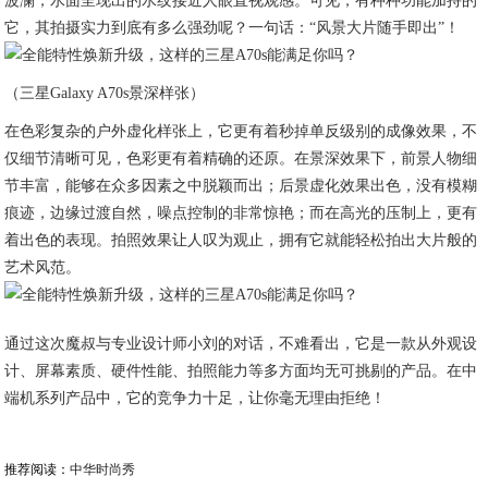
波澜，水面呈现出的水纹接近人眼直视观感。可见，有种种功能加持的
它，其拍摄实力到底有多么强劲呢？一句话：“风景大片随手即出”！
（三星Galaxy A70s景深样张）
在色彩复杂的户外虚化样张上，它更有着秒掉单反级别的成像效果，不
仅细节清晰可见，色彩更有着精确的还原。在景深效果下，前景人物细
节丰富，能够在众多因素之中脱颖而出；后景虚化效果出色，没有模糊
痕迹，边缘过渡自然，噪点控制的非常惊艳；而在高光的压制上，更有
着出色的表现。拍照效果让人叹为观止，拥有它就能轻松拍出大片般的
艺术风范。
通过这次魔叔与专业设计师小刘的对话，不难看出，它是一款从外观设
计、屏幕素质、硬件性能、拍照能力等多方面均无可挑剔的产品。在中
端机系列产品中，它的竞争力十足，让你毫无理由拒绝！
推荐阅读：
中华时尚秀