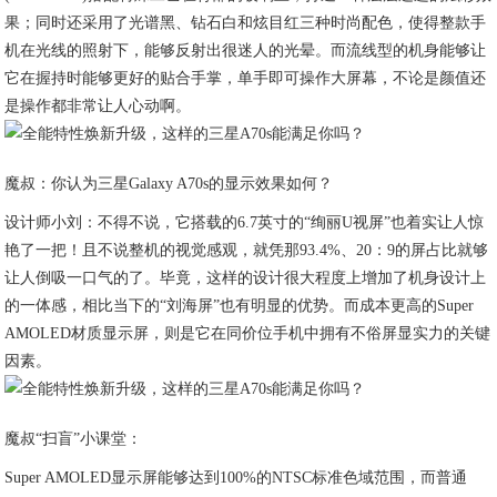
果；同时还采用了光谱黑、钻石白和炫目红三种时尚配色，使得整款手
机在光线的照射下，能够反射出很迷人的光晕。而流线型的机身能够让
它在握持时能够更好的贴合手掌，单手即可操作大屏幕，不论是颜值还
是操作都非常让人心动啊。
魔叔：你认为三星Galaxy A70s的显示效果如何？
设计师小刘：不得不说，它搭载的6.7英寸的“绚丽U视屏”也着实让人惊
艳了一把！且不说整机的视觉感观，就凭那93.4%、20：9的屏占比就够
让人倒吸一口气的了。毕竟，这样的设计很大程度上增加了机身设计上
的一体感，相比当下的“刘海屏”也有明显的优势。而成本更高的Super
AMOLED材质显示屏，则是它在同价位手机中拥有不俗屏显实力的关键
因素。
魔叔“扫盲”小课堂：
Super AMOLED显示屏能够达到100%的NTSC标准色域范围，而普通