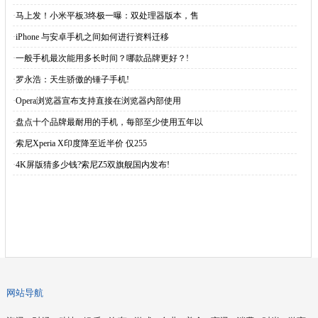
·
马上发！小米平板3终极一曝：双处理器版本，售
·
iPhone 与安卓手机之间如何进行资料迁移
·
一般手机最次能用多长时间？哪款品牌更好？!
·
罗永浩：天生骄傲的锤子手机!
·
Opera浏览器宣布支持直接在浏览器内部使用
·
盘点十个品牌最耐用的手机，每部至少使用五年以
·
索尼Xperia X印度降至近半价 仅255
·
4K屏版猜多少钱?索尼Z5双旗舰国内发布!
网站导航