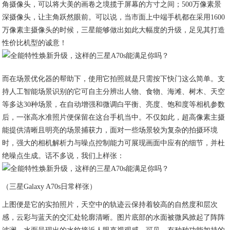
角摄像头，可以将大美的画卷之境揽于屏幕的方寸之间；500万像素景
深摄像头，让主角跃然眼前。可以说，当市面上中端手机都在采用1600
万像素主摄像头的时候，三星能够做出如此大幅度的升级，足见其打造
性价比机型的诚意！
而在场景优化器的帮助下，使用它拍照就是只需按下快门这么简单。支
持人工智能场景识别的它可自主分辨出人物、食物、海滩、树木、天空
等多达30种场景，在自动增强和微调白平衡、亮度、饱和度等相机参数
后，一张高水准照片便保留在这台手机当中。不仅如此，超高像素主摄
能提供清晰且明亮的场景捕获力，面对一些场景较为复杂的拍摄环境
时，强大的相机解析力与噪点控制能力可展现画面中应有的细节，并杜
绝噪点生成。话不多说，我们上样张：
（三星Galaxy A70s日常样张）
上图便是它的实拍照片，天空中的轨迹云保持着较高的自然度和层次
感，云彩与蓝天的交汇处轮廓清晰。图片底部的水面被微风掀起了阵阵