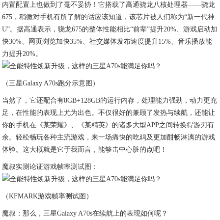
内置配置上也做到了毫不妥协！它搭载了高通骁龙八核处理器——骁龙
675，稍微对手机有所了解的话应该知道，该芯片被人们称为“新一代神
U”。据高通表示，骁龙675的整体性能相比“前辈”提升20%、游戏启动加
快30%、网页浏览加快35%、社交媒体发布速度提升15%、音乐播放能
力提升20%。
（三星Galaxy A70s跑分示意图）
当然了，它还配合有8GB+128GB的运行内存，处理能力强劲，动力更充
足，在性能的表现上尤为出色。不仅很好的兼顾了发热与续航，还能让
你的手机在《某荣耀》、《某精英》的诸多大型APP之间转换得游刃有
余。轻松畅玩各种主流游戏，来一场痛快的吃鸡及更加酣畅淋漓的游戏
体验。这大概就是它于我而言，能够击中心脏的点吧！
魔叔实测论证游戏帧率测试图：
（KFMARK游戏帧率测试图）
魔叔：那么，三星Galaxy A70s在续航上的表现如何呢？