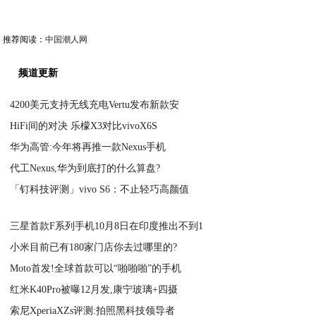
推荐阅读：
中国潮人网
频道更新
4200美元支持无线充电Vertu发布新款安
HiFi间的对决 乐檬X3对比vivoX6S
2020-10-27
华为高管:今年将再推一款Nexus手机
2020-10-27
代工Nexus,华为到底打的什么算盘?
2020-10-27
「钉科技评测」vivo S6：不止轻巧高颜值
2020-10-27
2020-10-27
三星首款F系列手机10月8日在印度推出不到1
小米目前已有180家门店你去过哪里的?
2020-10-27
Moto首发!全球首款可以“啪啪啪”的手机
2020-10-27
红米K40Pro被曝12月发,康宁玻璃+四摄
2020-10-27
索尼XperiaXZs评测:拍照黑科技领导者
2020-10-27