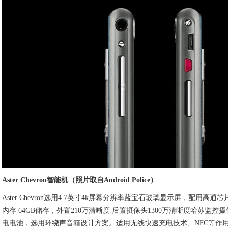
Aster Chevron智能机（照片取自Android Police）
Aster Chevron选用4.7英寸4k屏幕分辨率蓝宝石玻璃显示屏，配用高通芯
内存 64GB储存，外置210万清晰度 后置摄像头1300万清晰度哈苏监控摄
电电池，选用环绕声音箱设计方案。适用无线快速充电技术、NFC等作