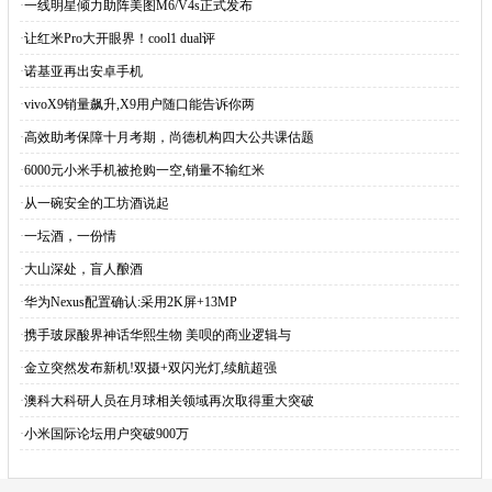
·
一线明星倾力助阵美图M6/V4s正式发布
·
让红米Pro大开眼界！cool1 dual评
·
诺基亚再出安卓手机
·
vivoX9销量飙升,X9用户随口能告诉你两
·
高效助考保障十月考期，尚德机构四大公共课估题
·
6000元小米手机被抢购一空,销量不输红米
·
从一碗安全的工坊酒说起
·
一坛酒，一份情
·
大山深处，盲人酿酒
·
华为Nexus配置确认:采用2K屏+13MP
·
携手玻尿酸界神话华熙生物 美呗的商业逻辑与
·
金立突然发布新机!双摄+双闪光灯,续航超强
·
澳科大科研人员在月球相关领域再次取得重大突破
·
小米国际论坛用户突破900万