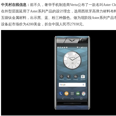
中关村在线信息：
前不久，奢华手机制造商Vertu公布了一款名叫Aster C
在外型层面延用了Aster系列产品的设计理念，选用西班牙高弹力材料
五级钛金属材料，出示黑、蓝、粉三种颜色。做为现阶段Aster系列产
设备起市场价为4200美金，折合中国人民币27938元。